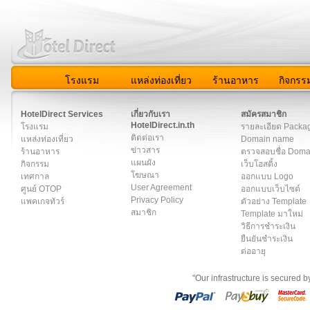
โรงแรม
แหล่งท่องเที่ยว
ร้านอาหาร
กิจกรร
สมาชิก
|
เกี่ยวกับเรา
|
ติดต่อเรา
|
แผนผัง
|
ข่าวสาร
|
User A
HotelDirect Services
เกี่ยวกับเรา
สมัครสมาชิก
HotelDirect.in.th
โรงแรม
รายละเอียด Packa
ติดต่อเรา
แหล่งท่องเที่ยว
Domain name
ข่าวสาร
ร้านอาหาร
ตรวจสอบชื่อ Dom
แผนผัง
กิจกรรม
เว็บโฮสติ้ง
โฆษณา
เทศกาล
ออกแบบ Logo
User Agreement
ศูนย์ OTOP
ออกแบบเว็บไซต์
Privacy Policy
แพคเกจทัวร์
ตัวอย่าง Template
สมาชิก
Template มาใหม่
วิธีการชำระเงิน
ยืนยันชำระเงิน
ต่ออายุ
"Our infrastructure is secured 