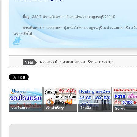
ที่อยู่
: 333/7 ตำบลวังศาลา อำเภอท่าม่วง
กาญจนบุรี
71110
การเดินทาง
จากกรุงเทพฯ มุ่งหน้าไปทางกาญจนบุรี จะผ่านแยกท่าเรือ แล
หนองเสือไป
ครัวลุงรัตน์
ปลาแม่ประนอม
ร้านอาหารวังกุ้ง
จองโรงแรม
เว็บสำเร็จรูป
โฮสติ้ง
Server