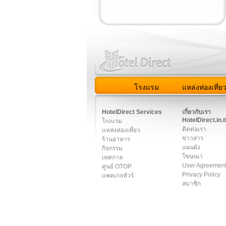
โรงแรม
แหล่งท่องเที่ย
สมาชิก
|
เกี่ยวกับเรา
|
ติด
HotelDirect Services
เกี่ยวกับเรา
HotelDirect.in.t
โรงแรม
ติดต่อเรา
แหล่งท่องเที่ยว
ข่าวสาร
ร้านอาหาร
แผนผัง
กิจกรรม
โฆษณา
เทศกาล
User Agreemen
ศูนย์ OTOP
Privacy Policy
แพคเกจทัวร์
สมาชิก