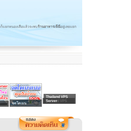
้วก็แยกหนองเสือแล้วจะพบ
ร้านอาหารเจ๊ณี
อยู่เลยแยก
Thailand VPS
Thailand VPS
Server
จดโดเมน