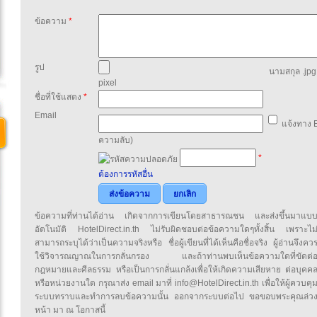
ข้อความ
*
รูป
นามสกุล .jpg,
pixel
ชื่อที่ใช้แสดง
*
Email
แจ้งทาง E
ความลับ)
*
ต้องการรหัสอื่น
ส่งข้อความ
ยกเลิก
ข้อความที่ท่านได้อ่าน เกิดจากการเขียนโดยสาธารณชน และส่งขึ้นมาแบ
อัตโนมัติ HotelDirect.in.th ไม่รับผิดชอบต่อข้อความใดๆทั้งสิ้น เพราะไม
สามารถระบุได้ว่าเป็นความจริงหรือ ชื่อผู้เขียนที่ได้เห็นคือชื่อจริง ผู้อ่านจึงคว
ใช้วิจารณญาณในการกลั่นกรอง และถ้าท่านพบเห็นข้อความใดที่ขัดต่
กฎหมายและศีลธรรม หรือเป็นการกลั่นแกล้งเพื่อให้เกิดความเสียหาย ต่อบุคค
หรือหน่วยงานใด กรุณาส่ง email มาที่ info@HotelDirect.in.th เพื่อให้ผู้ควบคุ
ระบบทราบและทำการลบข้อความนั้น ออกจากระบบต่อไป ขอขอบพระคุณล่ว
หน้า มา ณ โอกาสนี้