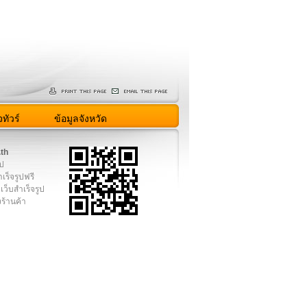
ทัวร์
ข้อมูลจังหวัด
.th
ูป
เร็จรูปฟรี
เว็บสำเร็จรูป
งร้านค้า