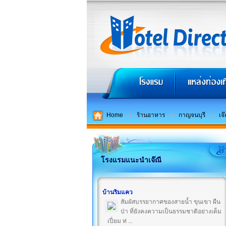
Home
ร้านอาหาร
กาญจนบุรี
เจ๊
โรงแรมแนะนำเจ๊ณี
บ้านริมแคว
สัมผัสบรรยากาศของสายน้ำ ขุนเขา ผืน
ป่า ที่ยังคงความเป็นธรรมชาติอย่างเต็ม
เปี่ยม ท่ ...