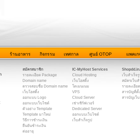
ว
ร้านอาหาร
กิจกรรม
เทศกาล
ศูนย์ OTOP
แพคเกจ
ต่อเรา
|
แผนผัง
|
ข่าวสาร
|
User Agreement
|
Privacy Policy
|
โฆษณา
สมัครสมาชิก
IC-MyHost Services
Shopdd.in
h
รายละเอียด Package
Cloud Hosting
เว็บสำเร็จร
Domain name
เว็บโฮสติ้ง
สมัครเว็บสำ
ตรวจสอบชื่อ Domain name
โดเมนเนม
รายละเอียด
เว็บโฮสติ้ง
VPS
สารบัญที่ตั้
ออกแบบ Logo
Cloud Server
สารบัญเว็บ
t
ออกแบบเว็บไซต์
เช่าเซิร์ฟเวอร์
ตัวอย่าง Template
Dedicated Server
Template มาใหม่
ออกแบบเว็บไซต์
วิธีการชำระเงิน
เว็บสำเร็จรูป
ยืนยันชำระเงิน
ต่ออายุ