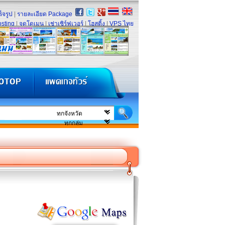
็จรูป
|
รายละเอียด Package
sting
|
จดโดเมน
|
เช่าเซิร์ฟเวอร์
|
โฮสติ้ง
|
VPS ไทย