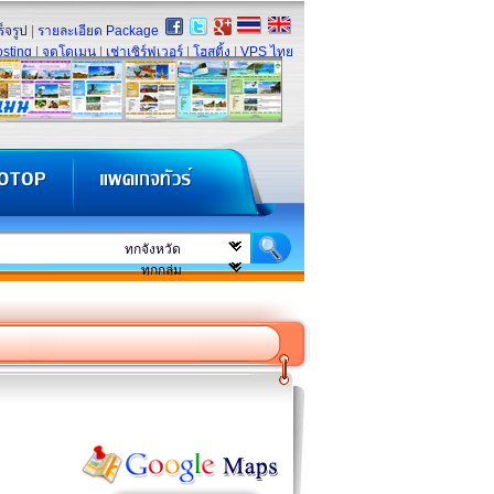
็จรูป
|
รายละเอียด Package
sting
|
จดโดเมน
|
เช่าเซิร์ฟเวอร์
|
โฮสติ้ง
|
VPS ไทย