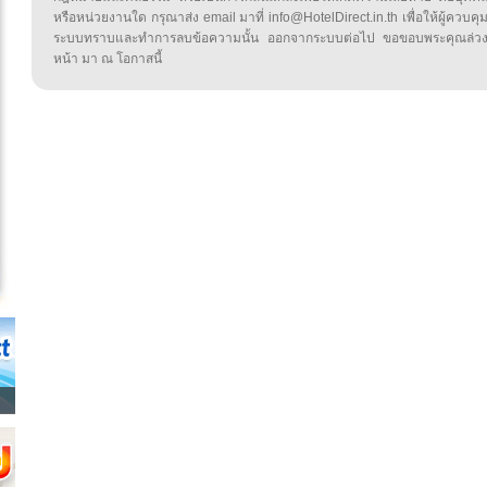
หรือหน่วยงานใด กรุณาส่ง email มาที่ info@HotelDirect.in.th เพื่อให้ผู้ควบคุ
ระบบทราบและทำการลบข้อความนั้น ออกจากระบบต่อไป ขอขอบพระคุณล่ว
หน้า มา ณ โอกาสนี้