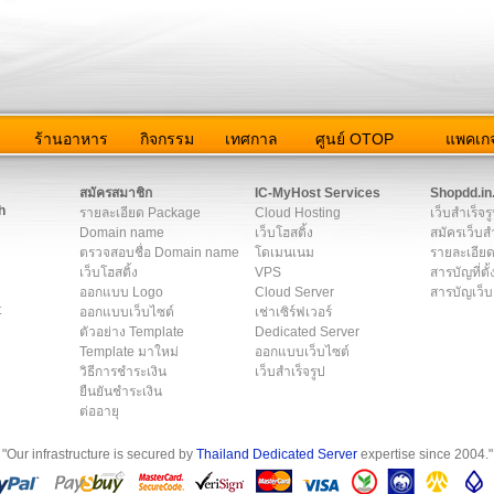
ว
ร้านอาหาร
กิจกรรม
เทศกาล
ศูนย์ OTOP
แพคเกจ
ต่อเรา
|
แผนผัง
|
ข่าวสาร
|
User Agreement
|
Privacy Policy
|
โฆษณา
สมัครสมาชิก
IC-MyHost Services
Shopdd.in
h
รายละเอียด Package
Cloud Hosting
เว็บสำเร็จร
Domain name
เว็บโฮสติ้ง
สมัครเว็บสำ
ตรวจสอบชื่อ Domain name
โดเมนเนม
รายละเอียด
เว็บโฮสติ้ง
VPS
สารบัญที่ตั้
ออกแบบ Logo
Cloud Server
สารบัญเว็บ
t
ออกแบบเว็บไซต์
เช่าเซิร์ฟเวอร์
ตัวอย่าง Template
Dedicated Server
Template มาใหม่
ออกแบบเว็บไซต์
วิธีการชำระเงิน
เว็บสำเร็จรูป
ยืนยันชำระเงิน
ต่ออายุ
"Our infrastructure is secured by
Thailand Dedicated Server
expertise since 2004."