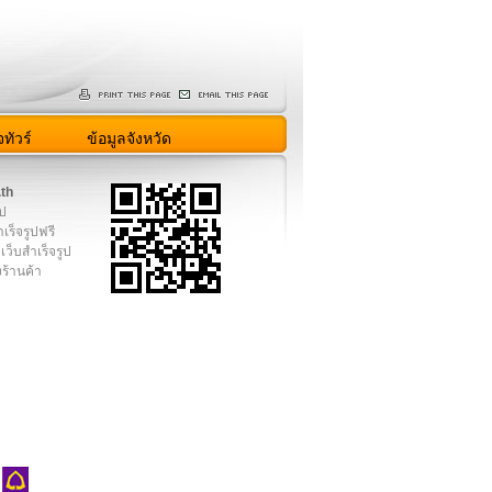
ทัวร์
ข้อมูลจังหวัด
.th
ูป
เร็จรูปฟรี
เว็บสำเร็จรูป
งร้านค้า