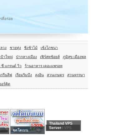
ี่อร่อย
ลวง
ชายทุ่ง
ชิงช้าไม้
เซ้งโภชนา
ป้าใหญ่
ป่ากลางเมือง
เฟิร์สทช้อยส์
ภูมิสุข เมืองพล
ชี แกรนด์ วิว
ร้านอาหาร เดอะแพรอท
กรีนลีฟ
เรียมริมบึง
ลุงอิน
สวนเกษตร
สวนหรรษา
ออร์คิด
Thailand VPS
Thailand VPS
Server
จดโดเมน