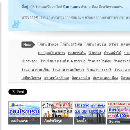
ที่อยู่
: 86/1 ถนนศรีนวล ใกล้
บึงแก่นนคร
อำเภอเมือง
จังหวัดขอนแก่น
บรรยากาศ
: ร้านอาหารบรรยากาศสบาย ๆ พร้อมหลากหลายรายการอาหารท
ไก่ย่างป้าพอง
ไก่ย่างรสวิเศษ
ไก่ย่างระเบียบ
ครัวเว้
แคนห
ดอกคูณภัตตาคาร
ทองการ์เด้น
บัวหลวง
บ้านหน้าไม้
ปลา
มังกรหลวง
ร้าน พิซซ่า แอนด์ เบค สาขา 2
ร้านปลาป้าน้อย
ร้านอาหาร 
ร้านอาหาร ตะเกียง
ร้านอาหาร ตะวันทอง
ร้านอาหาร เล่าลี่
ร้านอาหาร
เสมียนไก่ย่าง
แหนมเนืองลับแล
อ็อดดาวเงิน
อัมพรแหนมเนือง
อีสาน
จองโรงแรม
เว็บสำเร็จรูป
โฮสติ้ง
Server