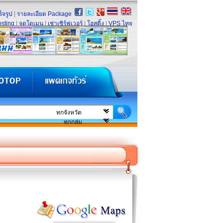
็จรูป
|
รายละเอียด Package
sting
|
จดโดเมน
|
เช่าเซิร์ฟเวอร์
|
โฮสติ้ง
|
VPS ไทย