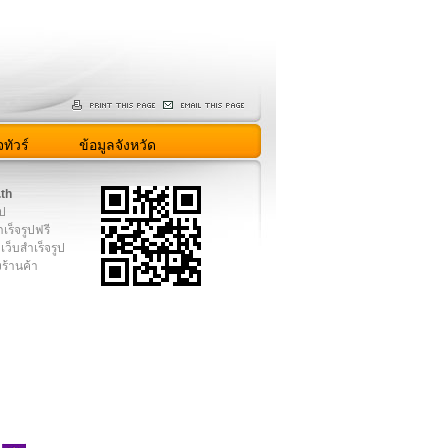
ทัวร์
ข้อมูลจังหวัด
.th
ูป
เร็จรูปฟรี
เว็บสำเร็จรูป
งร้านค้า