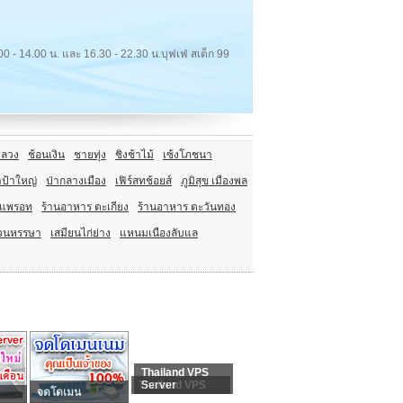
 - 14.00 น. และ 16.30 - 22.30 น.บุฟเฟ่ สเต็ก 99
ลวง
ช้อนเงิน
ชายทุ่ง
ชิงช้าไม้
เซ้งโภชนา
ป้าใหญ่
ป่ากลางเมือง
เฟิร์สทช้อยส์
ภูมิสุข เมืองพล
ะแพรอท
ร้านอาหาร ตะเกียง
ร้านอาหาร ตะวันทอง
วนหรรษา
เสมียนไก่ย่าง
แหนมเนืองลับแล
Thailand VPS
Thailand VPS
Server
จดโดเมน