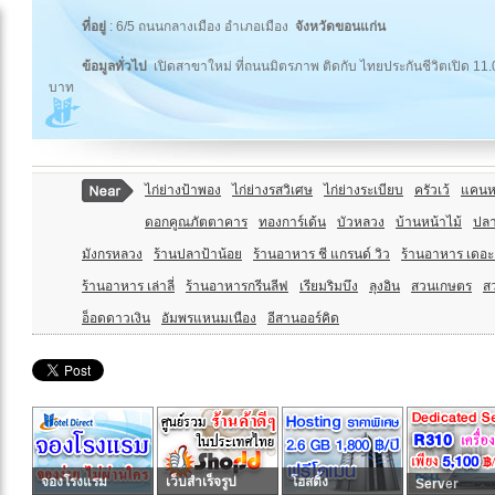
ที่อยู่
: 6/5 ถนนกลางเมือง อำเภอเมือง
จังหวัดขอนแก่น
ข้อมูลทั่วไป
เปิดสาขาใหม่ ที่ถนนมิตรภาพ ติดกับ ไทยประกันชีวิตเปิด 11.00
บาท
ไก่ย่างป้าพอง
ไก่ย่างรสวิเศษ
ไก่ย่างระเบียบ
ครัวเว้
แคนห
ดอกคูณภัตตาคาร
ทองการ์เด้น
บัวหลวง
บ้านหน้าไม้
ปลา
มังกรหลวง
ร้านปลาป้าน้อย
ร้านอาหาร ชี แกรนด์ วิว
ร้านอาหาร เดอ
ร้านอาหาร เล่าลี่
ร้านอาหารกรีนลีฟ
เรียมริมบึง
ลุงอิน
สวนเกษตร
ส
อ็อดดาวเงิน
อัมพรแหนมเนือง
อีสานออร์คิด
จองโรงแรม
เว็บสำเร็จรูป
โฮสติ้ง
Server