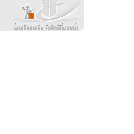
ล
ม
ง