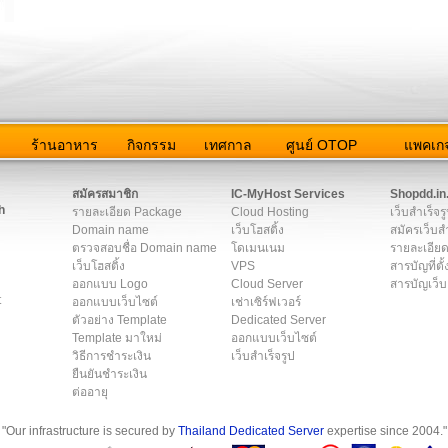
ว
ร้านอาหาร
กิจกรรม
เทศกาล
ศูนย์ OTOP
แพคเกจ
ต่อเรา
|
แผนผัง
|
ข่าวสาร
|
User Agreement
|
Privacy Policy
|
โฆษณา
สมัครสมาชิก
IC-MyHost Services
Shopdd.in
h
รายละเอียด Package
Cloud Hosting
เว็บสำเร็จร
Domain name
เว็บโฮสติ้ง
สมัครเว็บสำ
ตรวจสอบชื่อ Domain name
โดเมนเนม
รายละเอียด
เว็บโฮสติ้ง
VPS
สารบัญที่ตั้
ออกแบบ Logo
Cloud Server
สารบัญเว็บ
t
ออกแบบเว็บไซต์
เช่าเซิร์ฟเวอร์
ตัวอย่าง Template
Dedicated Server
Template มาใหม่
ออกแบบเว็บไซต์
วิธีการชำระเงิน
เว็บสำเร็จรูป
ยืนยันชำระเงิน
ต่ออายุ
"Our infrastructure is secured by
Thailand Dedicated Server
expertise since 2004."