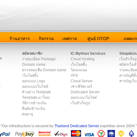
ว
ร้านอาหาร
กิจกรรม
เทศกาล
ศูนย์ OTOP
แพคเกจ
ต่อเรา
|
แผนผัง
|
ข่าวสาร
|
User Agreement
|
Privacy Policy
|
โฆษณา
สมัครสมาชิก
IC-MyHost Services
Shopdd.in
h
รายละเอียด Package
Cloud Hosting
เว็บสำเร็จร
Domain name
เว็บโฮสติ้ง
สมัครเว็บสำ
ตรวจสอบชื่อ Domain name
โดเมนเนม
รายละเอียด
เว็บโฮสติ้ง
VPS
สารบัญที่ตั้
ออกแบบ Logo
Cloud Server
สารบัญเว็บ
t
ออกแบบเว็บไซต์
เช่าเซิร์ฟเวอร์
ตัวอย่าง Template
Dedicated Server
Template มาใหม่
ออกแบบเว็บไซต์
วิธีการชำระเงิน
เว็บสำเร็จรูป
ยืนยันชำระเงิน
ต่ออายุ
"Our infrastructure is secured by
Thailand Dedicated Server
expertise since 2004."