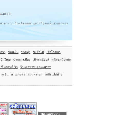
น
40000
สาขาหน้าเมือง สังเกตด้านขวามือ จะเห็นร้านอาหาร
ลวง
ช้อนเงิน
ชายทุ่ง
ชิงช้าไม้
เซ้งโภชนา
ป้าใหญ่
ป่ากลางเมือง
เฟิร์สทช้อยส์
ภูมิสุข เมืองพล
ชี แกรนด์ วิว
ร้านอาหาร เดอะแพรอท
ลุงอิน
สวนเกษตร
สวนหรรษา
เสมียนไก่ย่าง
Thailand VPS