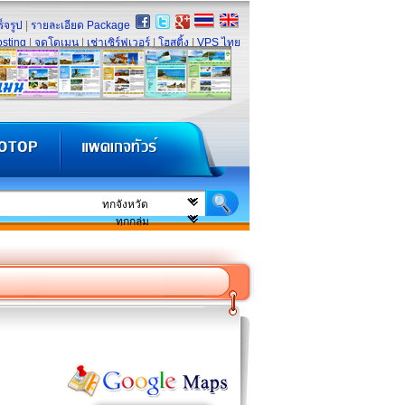
็จรูป
|
รายละเอียด Package
sting
|
จดโดเมน
|
เช่าเซิร์ฟเวอร์
|
โฮสติ้ง
|
VPS ไทย