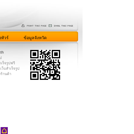
ทัวร์
ข้อมูลจังหวัด
.th
ูป
เร็จรูปฟรี
เว็บสำเร็จรูป
งร้านค้า