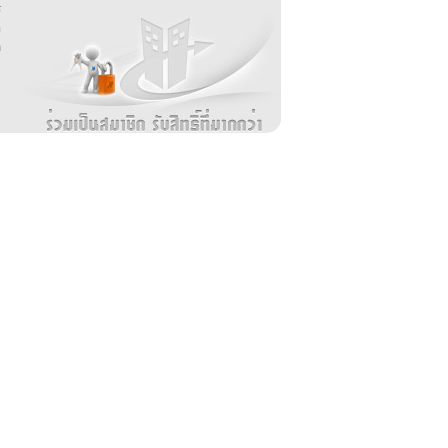
ร
อ
ล
ม
ง