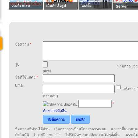
จองโรงแรม
เว็บสำเร็จรูป
โฮสติ้ง
Server
ข้อความ
*
รูป
นามสกุล .jpg,
pixel
ชื่อที่ใช้แสดง
*
Email
แจ้งทาง E
ความลับ)
*
ต้องการรหัสอื่น
ส่งข้อความ
ยกเลิก
ข้อความที่ท่านได้อ่าน เกิดจากการเขียนโดยสาธารณชน และส่งขึ้นมาแบ
อัตโนมัติ HotelDirect.in.th ไม่รับผิดชอบต่อข้อความใดๆทั้งสิ้น เพราะไม