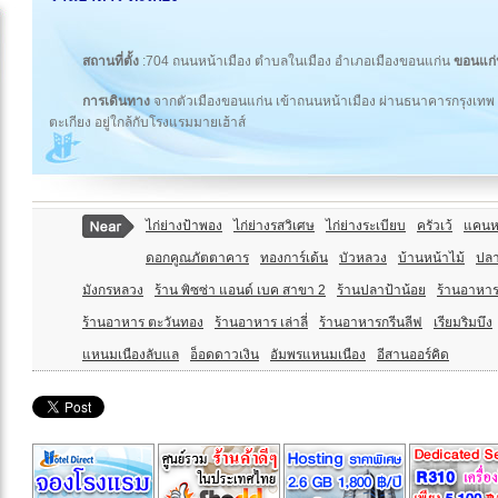
สถานที่ตั้ง
:704 ถนนหน้าเมือง ตำบลในเมือง อำเภอเมืองขอนแก่น
ขอนแก่
การเดินทาง
จากตัวเมืองขอนแก่น เข้าถนนหน้าเมือง ผ่านธนาคารกรุงเทพ 
ตะเกียง อยู่ใกล้กับโรงแรมมายเฮ้าส์
ไก่ย่างป้าพอง
ไก่ย่างรสวิเศษ
ไก่ย่างระเบียบ
ครัวเว้
แคนห
ดอกคูณภัตตาคาร
ทองการ์เด้น
บัวหลวง
บ้านหน้าไม้
ปลา
มังกรหลวง
ร้าน พิซซ่า แอนด์ เบค สาขา 2
ร้านปลาป้าน้อย
ร้านอาหาร 
ร้านอาหาร ตะวันทอง
ร้านอาหาร เล่าลี่
ร้านอาหารกรีนลีฟ
เรียมริมบึง
แหนมเนืองลับแล
อ็อดดาวเงิน
อัมพรแหนมเนือง
อีสานออร์คิด