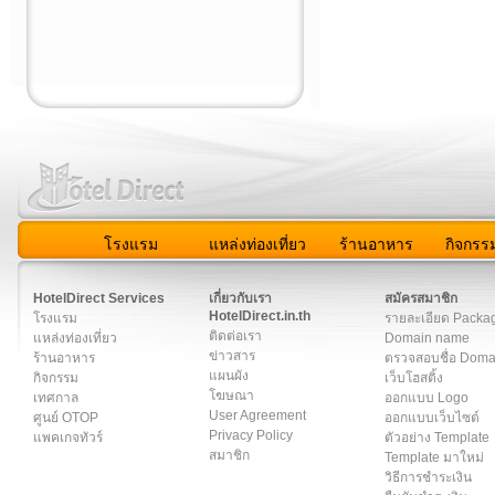
โรงแรม
แหล่งท่องเที่ยว
ร้านอาหาร
กิจกรร
สมาชิก
|
เกี่ยวกับเรา
|
ติดต่อเรา
|
แผนผัง
|
ข่าวสาร
|
User A
HotelDirect Services
เกี่ยวกับเรา
สมัครสมาชิก
HotelDirect.in.th
โรงแรม
รายละเอียด Packa
ติดต่อเรา
แหล่งท่องเที่ยว
Domain name
ข่าวสาร
ร้านอาหาร
ตรวจสอบชื่อ Dom
แผนผัง
กิจกรรม
เว็บโฮสติ้ง
โฆษณา
เทศกาล
ออกแบบ Logo
User Agreement
ศูนย์ OTOP
ออกแบบเว็บไซต์
Privacy Policy
แพคเกจทัวร์
ตัวอย่าง Template
สมาชิก
Template มาใหม่
วิธีการชำระเงิน