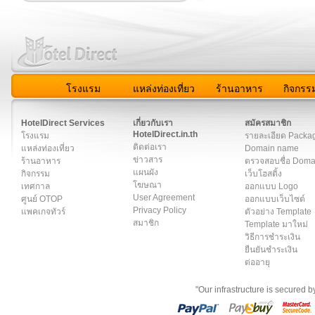
โรงแรม
แหล่งท่องเที่ยว
ร้านอาหาร
กิจกรร
สมาชิก
|
เกี่ยวกับเรา
|
ติดต่อเรา
|
แผนผัง
|
ข่าวสาร
|
User A
HotelDirect Services
เกี่ยวกับเรา
สมัครสมาชิก
HotelDirect.in.th
โรงแรม
รายละเอียด Packa
ติดต่อเรา
แหล่งท่องเที่ยว
Domain name
ข่าวสาร
ร้านอาหาร
ตรวจสอบชื่อ Dom
แผนผัง
กิจกรรม
เว็บโฮสติ้ง
โฆษณา
เทศกาล
ออกแบบ Logo
User Agreement
ศูนย์ OTOP
ออกแบบเว็บไซต์
Privacy Policy
แพคเกจทัวร์
ตัวอย่าง Template
สมาชิก
Template มาใหม่
วิธีการชำระเงิน
ยืนยันชำระเงิน
ต่ออายุ
"Our infrastructure is secured 