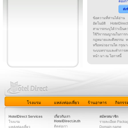
ต้องกา
ส่ง
ข้อความที่ท่านได้อ่
อัตโนมัติ HotelDirect
สามารถระบุได้ว่าเป็นความ
ใช้วิจารณญาณในการก
กฎหมายและศีลธรรม หรือ
หรือหน่วยงานใด กรุณาส่ง
ระบบทราบและทำการลบ
หน้า มา ณ โอกาสนี้
โรงแรม
แหล่งท่องเที่ยว
ร้านอาหาร
กิจกรร
สมาชิก
|
เกี่ยวกับเรา
|
ติดต่อเรา
|
แผนผัง
|
ข่าวสาร
|
User A
HotelDirect Services
เกี่ยวกับเรา
สมัครสมาชิก
HotelDirect.in.th
โรงแรม
รายละเอียด Packa
ติดต่อเรา
แหล่งท่องเที่ยว
Domain name