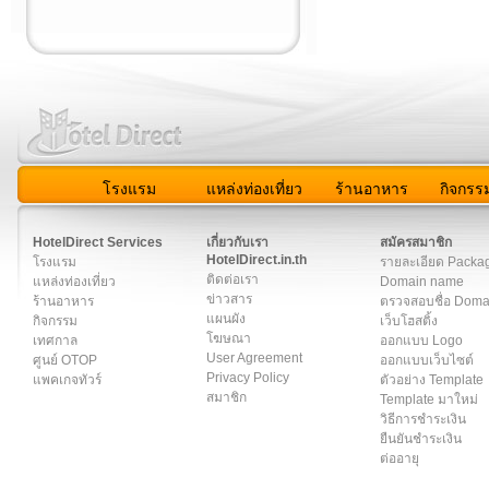
โรงแรม
แหล่งท่องเที่ยว
ร้านอาหาร
กิจกรร
สมาชิก
|
เกี่ยวกับเรา
|
ติดต่อเรา
|
แผนผัง
|
ข่าวสาร
|
User A
HotelDirect Services
เกี่ยวกับเรา
สมัครสมาชิก
HotelDirect.in.th
โรงแรม
รายละเอียด Packa
ติดต่อเรา
แหล่งท่องเที่ยว
Domain name
ข่าวสาร
ร้านอาหาร
ตรวจสอบชื่อ Dom
แผนผัง
กิจกรรม
เว็บโฮสติ้ง
โฆษณา
เทศกาล
ออกแบบ Logo
User Agreement
ศูนย์ OTOP
ออกแบบเว็บไซต์
Privacy Policy
แพคเกจทัวร์
ตัวอย่าง Template
สมาชิก
Template มาใหม่
วิธีการชำระเงิน
ยืนยันชำระเงิน
ต่ออายุ