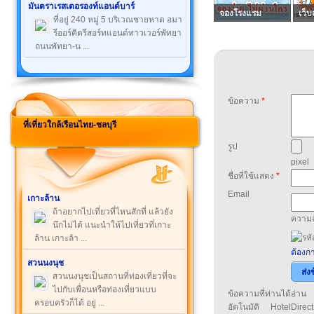
มันตราเรสเตอรองท์แอนด์บาร์
จองโรงแรม
เว็บ
ที่อยู่ 240 หมู่ 5 บริเวณชายหาด อมา
รีออร์คิดรีสอร์ทแอนด์ทาวเวอร์พัทยา
ถนนพัทยา-น ...
ข้อความ
*
ที่เที่ยวใกล้เรือนไทย-ชลบุรี
รูป
pixel
ชื่อที่ใช้แสดง
*
Email
เกาะล้าน
ถ้าอยากไปเที่ยวที่ไหนสักที่ แล้วยัง
ความล
นึกไม่ได้ แนะนำให้ไปเที่ยวที่เกาะ
ล้าน เกาะล้า ...
ต้องกา
สวนนงนุช
ส่ง
สวนนงนุชเป็นสถานที่ท่องเที่ยวที่จะ
ไปกับเพื่อนหรือท่องเที่ยวแบบ
ข้อความที่ท่านได้อ่
ครอบครัวก็ได้ อยู่ ...
อัตโนมัติ HotelDirect