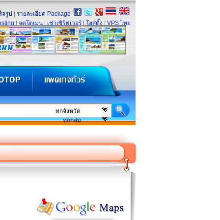
็จรูป
|
รายละเอียด Package
sting
|
จดโดเมน
|
เช่าเซิร์ฟเวอร์
|
โฮสติ้ง
|
VPS ไทย