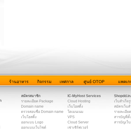
ว
ร้านอาหาร
กิจกรรม
เทศกาล
ศูนย์ OTOP
แพคเกจ
ต่อเรา
|
แผนผัง
|
ข่าวสาร
|
User Agreement
|
Privacy Policy
|
โฆษณา
สมัครสมาชิก
IC-MyHost Services
Shopdd.in
h
รายละเอียด Package
Cloud Hosting
เว็บสำเร็จร
Domain name
เว็บโฮสติ้ง
สมัครเว็บสำ
ตรวจสอบชื่อ Domain name
โดเมนเนม
รายละเอียด
เว็บโฮสติ้ง
VPS
สารบัญที่ตั้
ออกแบบ Logo
Cloud Server
สารบัญเว็บ
t
ออกแบบเว็บไซต์
เช่าเซิร์ฟเวอร์