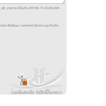
 .gif, .png ขนาด์ไม่เกิน 100 KB, กว้างไม่เกิน 600
mail เมื่อมีคนมา comment (Email จะถูกเก็บเป็น
บ
่
ร
อ
ล
ม
ง