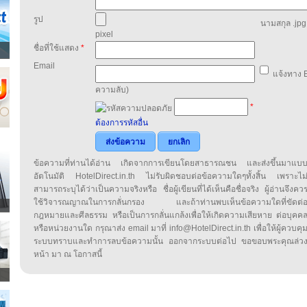
รูป
นามสกุล .jpg,
pixel
ชื่อที่ใช้แสดง
*
Email
แจ้งทาง E
ความลับ)
*
ต้องการรหัสอื่น
ส่งข้อความ
ยกเลิก
ข้อความที่ท่านได้อ่าน เกิดจากการเขียนโดยสาธารณชน และส่งขึ้นมาแบ
อัตโนมัติ HotelDirect.in.th ไม่รับผิดชอบต่อข้อความใดๆทั้งสิ้น เพราะไม
สามารถระบุได้ว่าเป็นความจริงหรือ ชื่อผู้เขียนที่ได้เห็นคือชื่อจริง ผู้อ่านจึงคว
ใช้วิจารณญาณในการกลั่นกรอง และถ้าท่านพบเห็นข้อความใดที่ขัดต่
กฎหมายและศีลธรรม หรือเป็นการกลั่นแกล้งเพื่อให้เกิดความเสียหาย ต่อบุคค
หรือหน่วยงานใด กรุณาส่ง email มาที่ info@HotelDirect.in.th เพื่อให้ผู้ควบคุ
ระบบทราบและทำการลบข้อความนั้น ออกจากระบบต่อไป ขอขอบพระคุณล่ว
หน้า มา ณ โอกาสนี้