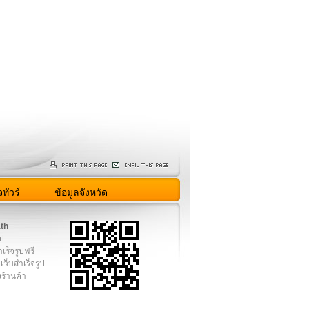
ทัวร์
ข้อมูลจังหวัด
.th
ูป
เร็จรูปฟรี
เว็บสำเร็จรูป
งร้านค้า