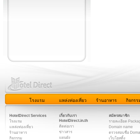
โรงแรม
แหล่งท่องเที่ยว
ร้านอาหาร
กิจกรร
สมาชิก
|
เกี่ยวกับเรา
|
ติดต่อเรา
|
แผนผัง
|
ข่าวสาร
|
User A
HotelDirect Services
เกี่ยวกับเรา
สมัครสมาชิก
HotelDirect.in.th
โรงแรม
รายละเอียด Packa
ติดต่อเรา
แหล่งท่องเที่ยว
Domain name
ข่าวสาร
ร้านอาหาร
ตรวจสอบชื่อ Dom
แผนผัง
กิจกรรม
เว็บโฮสติ้ง