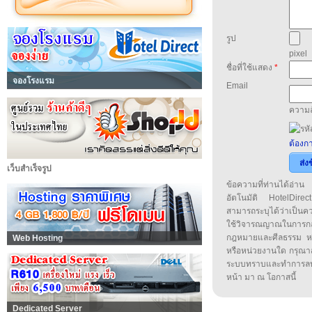
รูป
pixel
ชื่อที่ใช้แสดง
*
จองโรงแรม
Email
ความล
ต้องกา
ส่ง
เว็บสำเร็จรูป
ข้อความที่ท่านได้อ่
อัตโนมัติ HotelDirect
สามารถระบุได้ว่าเป็นความ
ใช้วิจารณญาณในการก
กฎหมายและศีลธรรม หรือ
Web Hosting
หรือหน่วยงานใด กรุณาส่ง
ระบบทราบและทำการลบ
หน้า มา ณ โอกาสนี้
Dedicated Server