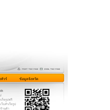
ทัวร์
ข้อมูลจังหวัด
.th
ูป
เร็จรูปฟรี
เว็บสำเร็จรูป
งร้านค้า