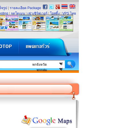
็จรูป
|
รายละเอียด Package
sting
|
จดโดเมน
|
เช่าเซิร์ฟเวอร์
|
โฮสติ้ง
|
VPS ไทย