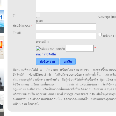
รูป
นามสกุล .jpg,
pixel
ชื่อที่ใช้แสดง
*
Email
แจ้งทาง E
ความลับ)
*
ต้องการรหัสอื่น
ส่งข้อความ
ยกเลิก
ข้อความที่ท่านได้อ่าน เกิดจากการเขียนโดยสาธารณชน และส่งขึ้นมาแบ
อัตโนมัติ HotelDirect.in.th ไม่รับผิดชอบต่อข้อความใดๆทั้งสิ้น เพราะไม
สามารถระบุได้ว่าเป็นความจริงหรือ ชื่อผู้เขียนที่ได้เห็นคือชื่อจริง ผู้อ่านจึงคว
ใช้วิจารณญาณในการกลั่นกรอง และถ้าท่านพบเห็นข้อความใดที่ขัดต่
กฎหมายและศีลธรรม หรือเป็นการกลั่นแกล้งเพื่อให้เกิดความเสียหาย ต่อบุคค
หรือหน่วยงานใด กรุณาส่ง email มาที่ info@HotelDirect.in.th เพื่อให้ผู้ควบคุ
ระบบทราบและทำการลบข้อความนั้น ออกจากระบบต่อไป ขอขอบพระคุณล่ว
หน้า มา ณ โอกาสนี้