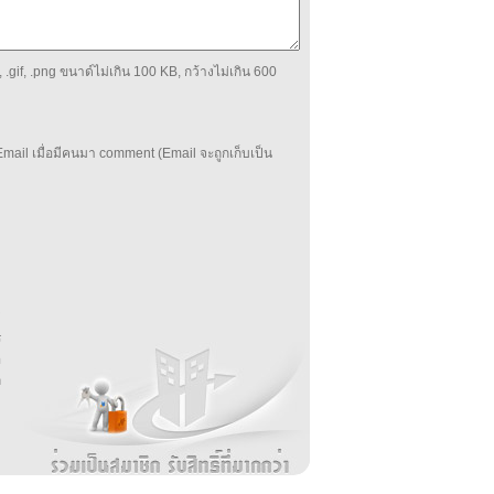
 .gif, .png ขนาด์ไม่เกิน 100 KB, กว้างไม่เกิน 600
mail เมื่อมีคนมา comment (Email จะถูกเก็บเป็น
บ
่
ร
อ
ล
ม
ง