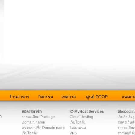
ว
ร้านอาหาร
กิจกรรม
เทศกาล
ศูนย์ OTOP
แพคเกจ
ต่อเรา
|
แผนผัง
|
ข่าวสาร
|
User Agreement
|
Privacy Policy
|
โฆษณา
สมัครสมาชิก
IC-MyHost Services
Shopdd.in
h
รายละเอียด Package
Cloud Hosting
เว็บสำเร็จร
Domain name
เว็บโฮสติ้ง
สมัครเว็บสำ
ตรวจสอบชื่อ Domain name
โดเมนเนม
รายละเอียด
เว็บโฮสติ้ง
VPS
สารบัญที่ตั้