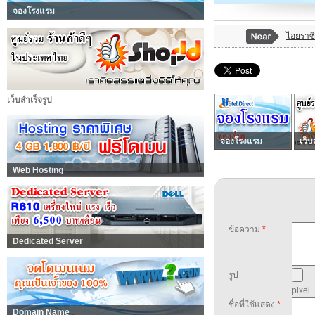
จองโรงแรม
ไอยราซี
เว็บสำเร็จรูป
จองโรงแรม
เว็บ
Web Hosting
ข้อความ
*
Dedicated Server
รูป
pixel
ชื่อที่ใช้แสดง
*
Domain Name