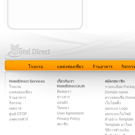
โรงแรม
แหล่งท่องเที่ยว
ร้านอาหาร
กิจกรร
สมาชิก
|
เกี่ยวกับเรา
|
ติดต่อเรา
|
แผนผัง
|
ข่าวสาร
|
User A
HotelDirect Services
เกี่ยวกับเรา
สมัครสมาชิก
HotelDirect.in.th
โรงแรม
รายละเอียด Packa
ติดต่อเรา
แหล่งท่องเที่ยว
Domain name
ข่าวสาร
ร้านอาหาร
ตรวจสอบชื่อ Dom
แผนผัง
กิจกรรม
เว็บโฮสติ้ง
โฆษณา
เทศกาล
ออกแบบ Logo
User Agreement
ศูนย์ OTOP
ออกแบบเว็บไซต์
Privacy Policy
แพคเกจทัวร์
ตัวอย่าง Template
สมาชิก
Template มาใหม่
วิธีการชำระเงิน