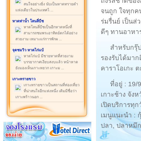
ถึงรสชาติของอ
สนใจอย่างยิ่ง นับเป็นหาดทรายดำ
จนถูก ใจทุกค
แห่งเดียวในประเทศไ ...
ร่มรื่นย์ เป็
หาดท่าน้ำ โลนลี่บีช
หาดโลนลี่บีชเป็นอีกหาดหนึ่งที่
ดีๆ ทานอาหาร
สามารถชมพระอาทิตย์ตกได้อย่าง
สวยงาม เหมาะแก่การพักผ ...
สำหรับกรุ๊
จุดชมวิว หาดไก่แบ้
หาดไก่แบ้ มีชายหาดที่สวยงาม
รองรับได้มากถ
บรรยากาศเงียบสงบแล้ว หน้าหาด
คาราโอเกะ ตก
ยังมองเห็นเกาะหยวก เกาะม ...
เกาะทรายขาว
ที่อยู่ : 
เกาะทรายขาวเป็นสถานที่ท่องเที่ยว
ที่น่าสนใจอีกแห่งหนึ่ง เดิมมีชื่อว่า
เกาะช้าง จัง
เกาะพร้าวนอก ...
เปิดบริการทุก
เมนูแนะนำ : 
ปลา, ปลาหมึก