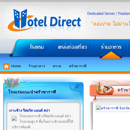
Dedicated Server
|
Thailan
"จองง่าย ไม่ผ่าน
Home
ร้านอาหาร
ตราด
ครัวฆาราฑี
ครัวฆ
โรงแรมแนะนำครัวฆาราฑี
เกาะช้าง รีสอร์ท แอนด์ สปา
โรงแรมเกาะช้างรีสอร์ท แอนด์ สปา
โรงแรมสูง 4 ชั้นในเกาะช้างแห่งนี้ให้
บริการห้องพั ...