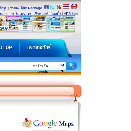
็จรูป
|
รายละเอียด Package
sting
|
จดโดเมน
|
เช่าเซิร์ฟเวอร์
|
โฮสติ้ง
|
VPS ไทย