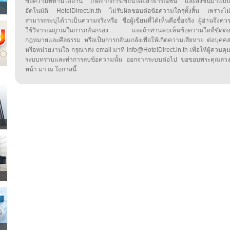
ข้อความที่ท่านได้อ่าน เกิดจากการเขียนโดยสาธารณชน และส่งขึ้นมาแบ
อัตโนมัติ HotelDirect.in.th ไม่รับผิดชอบต่อข้อความใดๆทั้งสิ้น เพราะไม
สามารถระบุได้ว่าเป็นความจริงหรือ ชื่อผู้เขียนที่ได้เห็นคือชื่อจริง ผู้อ่านจึงคว
ใช้วิจารณญาณในการกลั่นกรอง และถ้าท่านพบเห็นข้อความใดที่ขัดต่
กฎหมายและศีลธรรม หรือเป็นการกลั่นแกล้งเพื่อให้เกิดความเสียหาย ต่อบุคค
หรือหน่วยงานใด กรุณาส่ง email มาที่ info@HotelDirect.in.th เพื่อให้ผู้ควบคุ
ระบบทราบและทำการลบข้อความนั้น ออกจากระบบต่อไป ขอขอบพระคุณล่ว
หน้า มา ณ โอกาสนี้