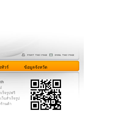
ทัวร์
ข้อมูลจังหวัด
.th
ูป
เร็จรูปฟรี
เว็บสำเร็จรูป
งร้านค้า