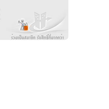
บ
่
ร
อ
ล
ม
ง