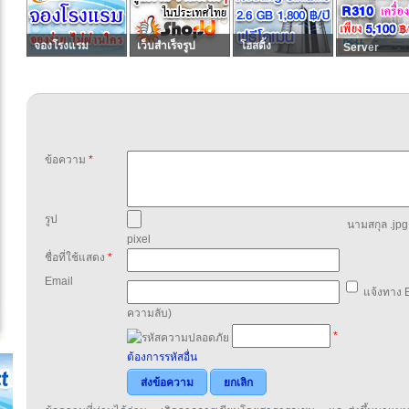
จองโรงแรม
เว็บสำเร็จรูป
โฮสติ้ง
Server
ข้อความ
*
รูป
นามสกุล .jpg,
pixel
ชื่อที่ใช้แสดง
*
Email
แจ้งทาง E
ความลับ)
*
ต้องการรหัสอื่น
ส่งข้อความ
ยกเลิก