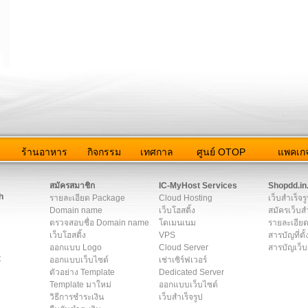
ว
ร้านอาหาร
กิจกรรม
เทศกาล
ศูนย์ OTOP
แพคเกจ
ต่อเรา
|
แผนผัง
|
ข่าวสาร
|
User Agreement
|
Privacy Policy
|
โฆษณา
สมัครสมาชิก
IC-MyHost Services
Shopdd.in
h
รายละเอียด Package
Cloud Hosting
เว็บสำเร็จร
Domain name
เว็บโฮสติ้ง
สมัครเว็บสำ
ตรวจสอบชื่อ Domain name
โดเมนเนม
รายละเอียด
เว็บโฮสติ้ง
VPS
สารบัญที่ตั้
ออกแบบ Logo
Cloud Server
สารบัญเว็บ
t
ออกแบบเว็บไซต์
เช่าเซิร์ฟเวอร์
ตัวอย่าง Template
Dedicated Server
Template มาใหม่
ออกแบบเว็บไซต์
วิธีการชำระเงิน
เว็บสำเร็จรูป