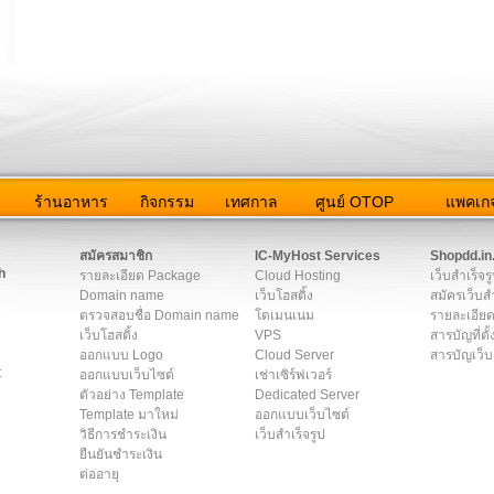
ว
ร้านอาหาร
กิจกรรม
เทศกาล
ศูนย์ OTOP
แพคเกจ
ต่อเรา
|
แผนผัง
|
ข่าวสาร
|
User Agreement
|
Privacy Policy
|
โฆษณา
สมัครสมาชิก
IC-MyHost Services
Shopdd.in
h
รายละเอียด Package
Cloud Hosting
เว็บสำเร็จร
Domain name
เว็บโฮสติ้ง
สมัครเว็บสำ
ตรวจสอบชื่อ Domain name
โดเมนเนม
รายละเอียด
เว็บโฮสติ้ง
VPS
สารบัญที่ตั้
ออกแบบ Logo
Cloud Server
สารบัญเว็บ
t
ออกแบบเว็บไซต์
เช่าเซิร์ฟเวอร์
ตัวอย่าง Template
Dedicated Server
Template มาใหม่
ออกแบบเว็บไซต์
วิธีการชำระเงิน
เว็บสำเร็จรูป
ยืนยันชำระเงิน
ต่ออายุ