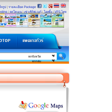
็จรูป
|
รายละเอียด Package
sting
|
จดโดเมน
|
เช่าเซิร์ฟเวอร์
|
โฮสติ้ง
|
VPS ไทย