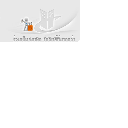
่
ร
อ
ล
ม
ง