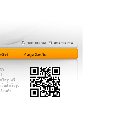
ทัวร์
ข้อมูลจังหวัด
.th
ูป
เร็จรูปฟรี
เว็บสำเร็จรูป
งร้านค้า