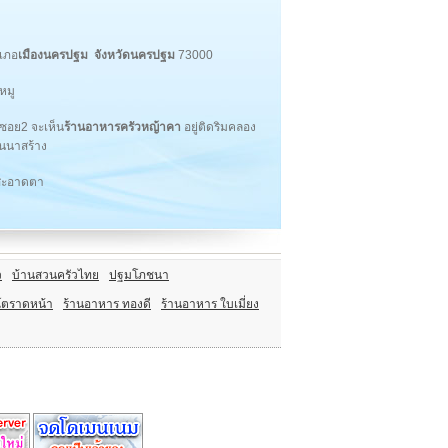
เภอ
เมืองนครปฐม จังหวัดนครปฐม
73000
หมู
ซอย2 จะเห็น
ร้านอาหารครัวหญ้าคา
อยู่ติดริมคลอง
นนนาสร้าง
ูสะอาดตา
ว
บ้านสวนครัวไทย
ปฐมโภชนา
โตราดหน้า
ร้านอาหาร ทองดี
ร้านอาหาร ใบเมี่ยง