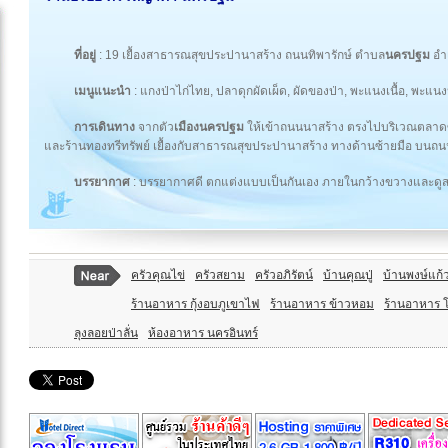
ที่อยู่
: 19 เยื้องสาธารณสุขประปานาสร้าง ถนนทิพารักษ์ ตำบล
นครปฐม
อำ
เมนูแนะนำ
: แกงป่าไก่ไทย, ปลาดุกผัดเผ็ด, ผัดของป่า, พะแนงเนื้อ, พะแนง
การเดินทาง
จากตัว
เมืองนครปฐม
ให้เข้าถนนนาสร้าง ตรงไปบริเวณตลาด
และร้านทองทรีทรัพย์ เยื้องกับสาธารณสุขประปานาสร้าง ทางด้านซ้ายมือ บนถ
บรรยากาศ
: บรรยากาศดี ตกแต่งแบบเป็นกันเอง ภายในกว้างขวางและด
ครัวคุณไข่
ครัวสยาม
ครัวอภิรัตน์
บ้านคุณปู่
บ้านพงษ์แก้
ร้านอาหาร กุ้งอบภูเขาไฟ
ร้านอาหาร ข้าวหอม
ร้านอาหาร 
ลุงลอยป่าลั่น
ห้องอาหาร นครอินทร์