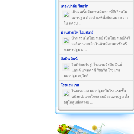
เดอะปาล์ม รีสอร์ท
เป็นจุดเริ่มต้นการเดินทางที่ดีเยี่ยมใน
นครปฐม ด้วยทำเลที่ตั้งอันเหมาะเจาะ
ใน นครป ...
บ้านสวนไท โฮมสเตย์
บ้านสวนไทโฮมสเตย์ เป็นโฮมสเตย์กึ่งรี
สอร์ตขนาดเล็ก ในตัวเมืองนครชัยศรี
จ.นครปฐม ม ...
จัสมิน อินน์
ยินดีต้อนรับสู่..โรงแรมจัสมิน อินน์
แอนด์ แฟนตาซี รีสอร์ท โรงแรม
นครปฐม อยู่ใกล้ ...
โรงแรม เวล
โรงแรมเวล นครปฐมเป็นโรงแรมชั้น
หนึ่งแห่งแรกใจกลางเมืองนครปฐม ตั้ง
อยู่ในศูนย์กลางย ...