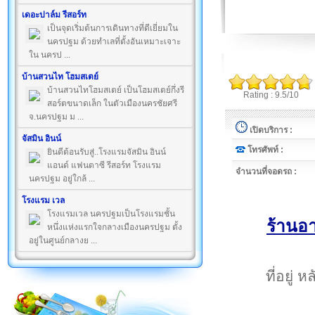
เดอะปาล์ม รีสอร์ท
เป็นจุดเริ่มต้นการเดินทางที่ดีเยี่ยมใน
นครปฐม ด้วยทำเลที่ตั้งอันเหมาะเจาะ
ใน นครป ...
บ้านสวนไท โฮมสเตย์
บ้านสวนไทโฮมสเตย์ เป็นโฮมสเตย์กึ่งรี
Rating : 9.5/10
สอร์ตขนาดเล็ก ในตัวเมืองนครชัยศรี
จ.นครปฐม ม ...
เปิดบริการ :
จัสมิน อินน์
โทรศัพท์ :
ยินดีต้อนรับสู่..โรงแรมจัสมิน อินน์
แอนด์ แฟนตาซี รีสอร์ท โรงแรม
จำนวนที่จอดรถ :
นครปฐม อยู่ใกล้ ...
โรงแรม เวล
โรงแรมเวล นครปฐมเป็นโรงแรมชั้น
ร้านอ
หนึ่งแห่งแรกใจกลางเมืองนครปฐม ตั้ง
อยู่ในศูนย์กลางย ...
ที่อยู