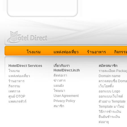
โรงแรม
แหล่งท่องเที่ยว
ร้านอาหาร
กิจกรร
สมาชิก
|
เกี่ยวกับเรา
|
ติดต่อเรา
|
แผนผัง
|
ข่าวสาร
|
User A
HotelDirect Services
เกี่ยวกับเรา
สมัครสมาชิก
HotelDirect.in.th
โรงแรม
รายละเอียด Packa
ติดต่อเรา
แหล่งท่องเที่ยว
Domain name
ข่าวสาร
ร้านอาหาร
ตรวจสอบชื่อ Dom
แผนผัง
กิจกรรม
เว็บโฮสติ้ง
โฆษณา
เทศกาล
ออกแบบ Logo
User Agreement
ศูนย์ OTOP
ออกแบบเว็บไซต์
Privacy Policy
แพคเกจทัวร์
ตัวอย่าง Template
สมาชิก
Template มาใหม่
วิธีการชำระเงิน
ยืนยันชำระเงิน
ต่ออายุ