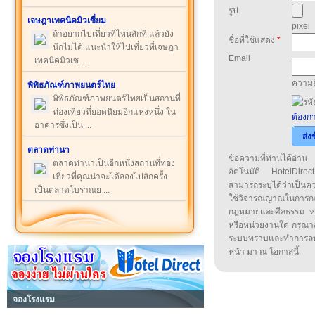
รูป
เจษฎาเทคนิคมิวเซี่ยม
pixel
ถ้าอยากไปเที่ยวที่ไหนสักที่ แล้วยัง
ชื่อที่ใช้แสดง
*
นึกไม่ได้ แนะนำให้ไปเที่ยวที่เจษฎา
Email
เทคนิคมิวเซ ...
ความล
พิพิธภัณฑ์ภาพยนตร์ไทย
พิพิธภัณฑ์ภาพยนตร์ไทยเป็นสถานที่
ท่องเที่ยวที่ยอดนิยมอีกแห่งหนึ่ง ใน
ต้องกา
อาคารซึ่งเป็น ...
ส่ง
ตลาดท่านา
ข้อความที่ท่านได้อ่
ตลาดท่านาเป็นอีกหนึ่งสถานที่ท่อง
อัตโนมัติ HotelDirect
เที่ยวที่คุณน่าจะได้ลองไปสักครั้ง
สามารถระบุได้ว่าเป็นความ
เป็นตลาดโบราณย ...
ใช้วิจารณญาณในการก
กฎหมายและศีลธรรม หรือ
หรือหน่วยงานใด กรุณาส่ง
ระบบทราบและทำการลบ
หน้า มา ณ โอกาสนี้
จองโรงแรม