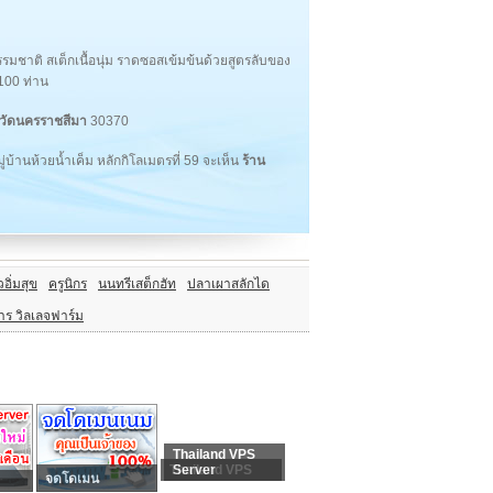
ชาติ สเต็กเนื้อนุ่ม ราดซอสเข้มข้นด้วยสูตรลับของ
 100 ท่าน
หวัดนครราชสีมา
30370
บ้านห้วยน้ำเค็ม หลักกิโลเมตรที่ 59 จะเห็น
ร้าน
วอิ่มสุข
ครูนิกร
นนทรีเสต็กฮัท
ปลาเผาสลักได
าร วิลเลจฟาร์ม
Thailand VPS
Thailand VPS
Server
จดโดเมน