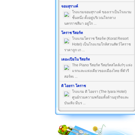
จอมสุรางค์
โรงแรมจอมสุรางค์ ของเราเป็นโรงแรม
ชั้นหนึ่ง ตั้งอยู่บริเวณใจกลาง
นครราชสีมา อยู่ใก ...
โคราช รีสอร์ท
โรงแรมโคราช รีสอร์ท (Korat Resort
Hotel) เป็นโรงแรมใกล้สวนสัตว์โคราช
ราคาถูก เก ...
เดอะเปียโน รีสอร์ท
The Piano รีสอร์ท รีสอร์ทสไตล์เก๋ๆ แห่ง
แรกและแห่งเดียวของเมืองไทย ที่ตัวรี
สอร์ทเ ...
ดิ ไอยรา โคราช
โรงแรม ดิ ไอยรา (The Iyara Hotel)
ศูนย์รวมความพร้อมทั้งด้านธุรกิจและ
บันเทิง มีบร ...