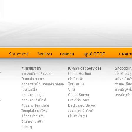
ว
ร้านอาหาร
กิจกรรม
เทศกาล
ศูนย์ OTOP
แพคเกจ
ต่อเรา
|
แผนผัง
|
ข่าวสาร
|
User Agreement
|
Privacy Policy
|
โฆษณา
สมัครสมาชิก
IC-MyHost Services
Shopdd.in
h
รายละเอียด Package
Cloud Hosting
เว็บสำเร็จร
Domain name
เว็บโฮสติ้ง
สมัครเว็บสำ
ตรวจสอบชื่อ Domain name
โดเมนเนม
รายละเอียด
เว็บโฮสติ้ง
VPS
สารบัญที่ตั้
ออกแบบ Logo
Cloud Server
สารบัญเว็บ
t
ออกแบบเว็บไซต์
เช่าเซิร์ฟเวอร์
ตัวอย่าง Template
Dedicated Server
Template มาใหม่
ออกแบบเว็บไซต์
วิธีการชำระเงิน
เว็บสำเร็จรูป
ยืนยันชำระเงิน
ต่ออายุ