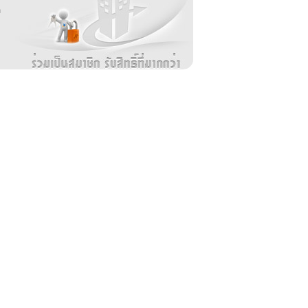
ล
ม
ง