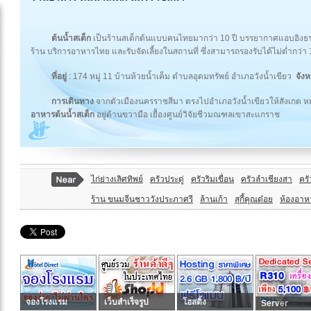
ต้นน้ำสเต็ก
เป็นร้านสเต็กต้นแบบคนไทยมากว่า 10 ปี บรรยากาศแอบอิงธรรม
ร้าน บริการอาหารไทย และรับจัดเลี้ยงในสถานที่ ซึ่งสามารถรองรับได้ไม่ต่ำกว่า
ที่อยู่
: 174 หมู่ 11 บ้านห้วยน้ำเค็ม ตำบลอุดมทรัพย์ อำเภอวังน้ำเขียว
จัง
การเดินทาง
จากตัวเมืองนครราชสีมา ตรงไปอำเภอวังน้ำเขียวให้สังเกต หมู่
อาหารต้นน้ำสเต็ก
อยู่ด้านขวามือ เยื้องศูนย์วิจัยชีวมณฑลเขาสะแกราช
ไก่ย่างเลิศทิพย์
ครัวประดู่
ครัวริมเขื่อน
ครัวลำเชียงสา
ครั
ร้าน ขนมจีนชาววังประภาศรี
ล้านเก้า
สุกี้คุณต๋อย
ห้องอาห
จองโรงแรม
เว็บสำเร็จรูป
โฮสติ้ง
Server