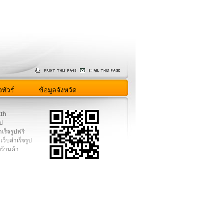
ทัวร์
ข้อมูลจังหวัด
.th
ูป
เร็จรูปฟรี
เว็บสำเร็จรูป
งร้านค้า