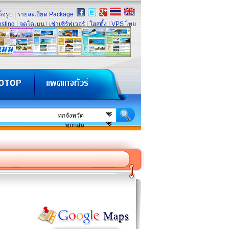
็จรูป
|
รายละเอียด Package
sting
|
จดโดเมน
|
เช่าเซิร์ฟเวอร์
|
โฮสติ้ง
|
VPS ไทย