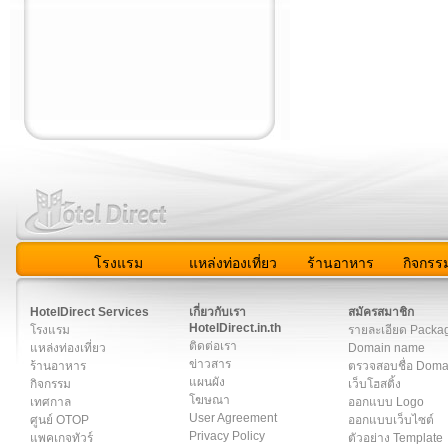
โรงแรม
แหล่งท่องเที่ยว
ร้านอาหาร
กิจกรร
สมาชิก
|
เกี่ยวกับเรา
|
ติดต่อเรา
|
แผนผัง
|
ข่าวสาร
|
User A
HotelDirect Services
เกี่ยวกับเรา
สมัครสมาชิก
HotelDirect.in.th
โรงแรม
รายละเอียด Packa
ติดต่อเรา
แหล่งท่องเที่ยว
Domain name
ข่าวสาร
ร้านอาหาร
ตรวจสอบชื่อ Dom
แผนผัง
กิจกรรม
เว็บโฮสติ้ง
โฆษณา
เทศกาล
ออกแบบ Logo
User Agreement
ศูนย์ OTOP
ออกแบบเว็บไซต์
Privacy Policy
แพคเกจทัวร์
ตัวอย่าง Template