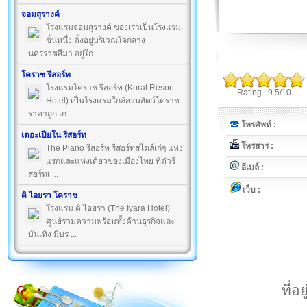
จอมสุรางค์
โรงแรมจอมสุรางค์ ของเราเป็นโรงแรม
ชั้นหนึ่ง ตั้งอยู่บริเวณใจกลาง
นครราชสีมา อยู่ใก ...
โคราช รีสอร์ท
โรงแรมโคราช รีสอร์ท (Korat Resort
Rating : 9.5/10
Hotel) เป็นโรงแรมใกล้สวนสัตว์โคราช
ราคาถูก เก ...
โทรศัพท์ :
เดอะเปียโน รีสอร์ท
โทรสาร :
The Piano รีสอร์ท รีสอร์ทสไตล์เก๋ๆ แห่ง
แรกและแห่งเดียวของเมืองไทย ที่ตัวรี
อีเมล์ :
สอร์ทเ ...
เว็บ :
ดิ ไอยรา โคราช
โรงแรม ดิ ไอยรา (The Iyara Hotel)
ศูนย์รวมความพร้อมทั้งด้านธุรกิจและ
บันเทิง มีบร ...
ที่อ