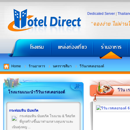
Dedicated Server
|
Thailan
"จองง่าย ไม่ผ่าน
Home
ร้านอาหาร
นครราชสีมา
วีวันเรสเตอรองต์
วีวัน 
โรงแรมแนะนำวีวันเรสเตอรองต์
กระท่อมหิน นันทภัค
กระท่อมหิน นันทภัค โรงแรม & รีสอร์ท
ที่ถูกสร้างขึ้นมาท่ามกลางหุบเขาและ
เนินทุ่งหญ ...