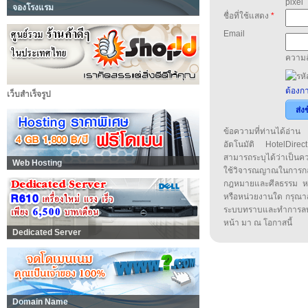
pixel
จองโรงแรม
ชื่อที่ใช้แสดง
*
Email
ความล
ต้องกา
เว็บสำเร็จรูป
ส่ง
ข้อความที่ท่านได้อ่
อัตโนมัติ HotelDirect
สามารถระบุได้ว่าเป็นความ
Web Hosting
ใช้วิจารณญาณในการก
กฎหมายและศีลธรรม หรือ
หรือหน่วยงานใด กรุณาส่ง
ระบบทราบและทำการลบ
หน้า มา ณ โอกาสนี้
Dedicated Server
Domain Name