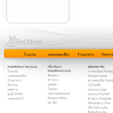
โรงแรม
แหล่งท่องเที่ยว
ร้านอาหาร
กิจกรร
สมาชิก
|
เกี่ยวกับเรา
|
ติดต่อเรา
|
แผนผัง
|
ข่าวสาร
|
User A
HotelDirect Services
เกี่ยวกับเรา
สมัครสมาชิก
HotelDirect.in.th
โรงแรม
รายละเอียด Packa
ติดต่อเรา
แหล่งท่องเที่ยว
Domain name
ข่าวสาร
ร้านอาหาร
ตรวจสอบชื่อ Dom
แผนผัง
กิจกรรม
เว็บโฮสติ้ง
โฆษณา
เทศกาล
ออกแบบ Logo
User Agreement
ศูนย์ OTOP
ออกแบบเว็บไซต์
Privacy Policy
แพคเกจทัวร์
ตัวอย่าง Template
สมาชิก
Template มาใหม่
วิธีการชำระเงิน
ยืนยันชำระเงิน