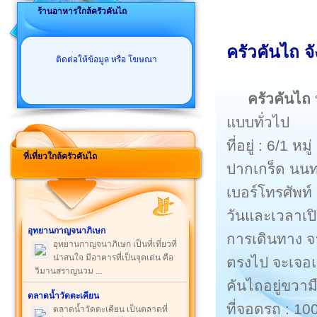
ร้านอาหารใกล้ครัวคันไถ
ครัวคันไถ จ
ติดต่อให้ข้อมูล หรือ โฆษณา
ครัวคันไถ
แบบทั่วไป
ที่อยู่ : 6/1
ที่เที่ยวใกล้ครัวคันไถ
ปากเกร็ด นนท
เบอร์โทรศัพท
วันและเวลาเปิ
อุทยานกาญจนาภิเษก
การเดินทาง จ
อุทยานกาญจนาภิเษก เป็นที่เที่ยวที่
น่าสนใจ มีอาคารที่เป็นจุดเด่น คือ
ตรงไป จะเจอแ
วิมานสราญนวม ...
คันไถอยู่ขวาม
ตลาดน้ำวัดตะเคียน
ที่จอดรถ : 10
ตลาดน้ำวัดตะเคียน เป็นตลาดที่