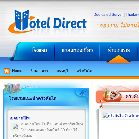
Dedicated Server
|
Thailan
"จองง่าย ไม่ผ่าน
Home
ร้านอาหาร
นนทบุรี
ครัวคันไถ
ครัวคั
โรงแรมแนะนำครัวคันไถ
เบดบายโบ๊ท
เบดบายโบท โฮเต็ล แอนด์ อพาร์ทเม้นท์
โรงแรมและอพาร์ทเม้นท์ 39 ห้อง ให้
บริการห้องพ ...