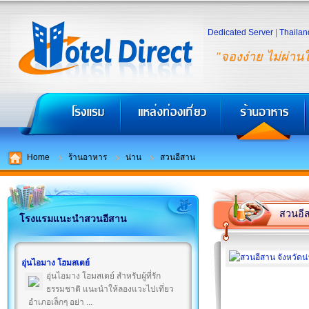
Dedicated Server
|
Thailan
"จองง่าย ไม่ผ่าน
Home
ร้านอาหาร
น่าน
สวนอีสาน
สวนอี
โรงแรมแนะนำสวนอีสาน
อุ่นไอมาง โฮมสเตย์
อุ่นไอมาง โฮมสเตย์ สำหรับผู้ที่รัก
ธรรมชาติ แนะนำให้ลองแวะไปเที่ยว
อำเภอเล็กๆ อย่า ...