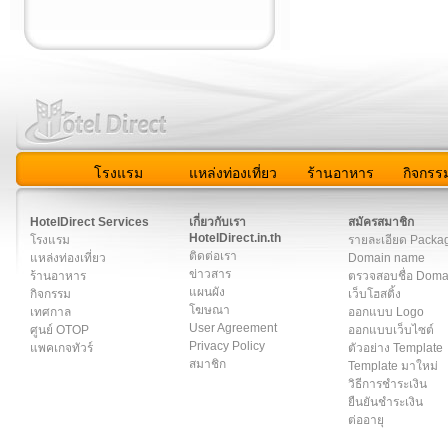
โรงแรม
แหล่งท่องเที่ยว
ร้านอาหาร
กิจกรร
สมาชิก
|
เกี่ยวกับเรา
|
ติดต่อเรา
|
แผนผัง
|
ข่าวสาร
|
User A
HotelDirect Services
เกี่ยวกับเรา
สมัครสมาชิก
HotelDirect.in.th
โรงแรม
รายละเอียด Packa
ติดต่อเรา
แหล่งท่องเที่ยว
Domain name
ข่าวสาร
ร้านอาหาร
ตรวจสอบชื่อ Dom
แผนผัง
กิจกรรม
เว็บโฮสติ้ง
โฆษณา
เทศกาล
ออกแบบ Logo
User Agreement
ศูนย์ OTOP
ออกแบบเว็บไซต์
Privacy Policy
แพคเกจทัวร์
ตัวอย่าง Template
สมาชิก
Template มาใหม่
วิธีการชำระเงิน
ยืนยันชำระเงิน
ต่ออายุ