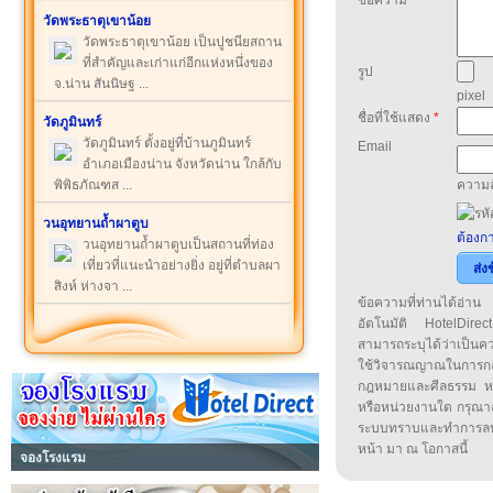
วัดพระธาตุเขาน้อย
วัดพระธาตุเขาน้อย เป็นปูชนียสถาน
ที่สำคัญและเก่าแก่อีกแห่งหนึ่งของ
รูป
จ.น่าน สันนิษฐ ...
pixel
ชื่อที่ใช้แสดง
*
วัดภูมินทร์
วัดภูมินทร์ ตั้งอยู่ที่บ้านภูมินทร์
Email
อำเภอเมืองน่าน จังหวัดน่าน ใกล้กับ
ความล
พิพิธภัณฑส ...
วนอุทยานถ้ำผาตูบ
ต้องกา
วนอุทยานถ้ำผาตูบเป็นสถานที่ท่อง
เที่ยวที่แนะนำอย่างยิ่ง อยู่ที่ตำบลผา
ส่ง
สิงห์ ห่างจา ...
ข้อความที่ท่านได้อ่
อัตโนมัติ HotelDirect
สามารถระบุได้ว่าเป็นความ
ใช้วิจารณญาณในการก
กฎหมายและศีลธรรม หรือ
หรือหน่วยงานใด กรุณาส่ง
ระบบทราบและทำการลบ
หน้า มา ณ โอกาสนี้
จองโรงแรม