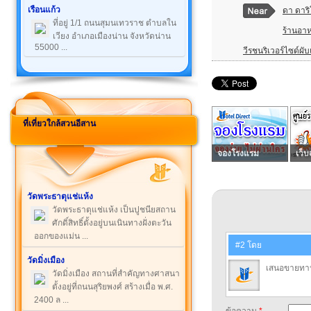
เรือนแก้ว
ดา ดาริ
ที่อยู่ 1/1 ถนนสุมนเทวราช ตำบลใน
ร้านอาห
เวียง อำเภอเมืองน่าน จังหวัดน่าน
55000 ...
วีรชนริเวอร์ไซด์ผั
ที่เที่ยวใกล้สวนอีสาน
จองโรงแรม
เว็บ
วัดพระธาตุแช่แห้ง
วัดพระธาตุแช่แห้ง เป็นปูชนียสถาน
ศักดิ์สิทธิ์ตั้งอยู่บนเนินทางฝั่งตะวัน
ออกของแม่น ...
#2 โดย
วัดมิ่งเมือง
เสนอขายทาน
วัดมิ่งเมือง สถานที่สำคัญทางศาสนา
ตั้งอยู่ที่ถนนสุริยพงศ์ สร้างเมื่อ พ.ศ.
2400 ล ...
ข้อความ
*