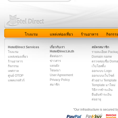
โรงแรม
แหล่งท่องเที่ยว
ร้านอาหาร
กิจกรร
สมาชิก
|
เกี่ยวกับเรา
|
ติดต่อเรา
|
แผนผัง
|
ข่าวสาร
|
User A
HotelDirect Services
เกี่ยวกับเรา
สมัครสมาชิก
HotelDirect.in.th
โรงแรม
รายละเอียด Packa
ติดต่อเรา
แหล่งท่องเที่ยว
Domain name
ข่าวสาร
ร้านอาหาร
ตรวจสอบชื่อ Dom
แผนผัง
กิจกรรม
เว็บโฮสติ้ง
โฆษณา
เทศกาล
ออกแบบ Logo
User Agreement
ศูนย์ OTOP
ออกแบบเว็บไซต์
Privacy Policy
แพคเกจทัวร์
ตัวอย่าง Template
สมาชิก
Template มาใหม่
วิธีการชำระเงิน
ยืนยันชำระเงิน
ต่ออายุ
"Our infrastructure is secured 