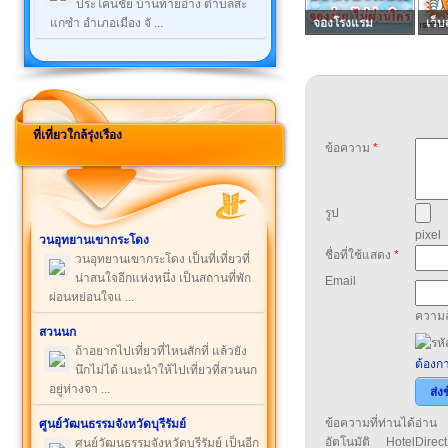
ประโคนชัย บ้านท้ายอ่าง ตำบลสะ
จองโรงแรม
เว็บ
แกซำ อำเภอเมือง จั ...
ที่เที่ยวใกล้รุ่งเรือง
ข้อความ
*
รูป
pixel
วนอุทยานเขากระโดง
ชื่อที่ใช้แสดง
*
วนอุทยานเขากระโดง เป็นที่เที่ยวที่
น่าสนใจอีกแห่งหนึ่ง เป็นสถานที่พัก
Email
ผ่อนหย่อนใจแ ...
ความล
สวนนก
ถ้าอยากไปเที่ยวที่ไหนสักที่ แล้วยัง
ต้องกา
นึกไม่ได้ แนะนำให้ไปเที่ยวที่สวนนก
อยู่ห่างจา ...
ส่ง
ข้อความที่ท่านได้อ่
ศูนย์วัฒนธรรมจังหวัดบุรีรัมย์
อัตโนมัติ HotelDirect
ศูนย์วัฒนธรรมจังหวัดบุรีรัมย์ เป็นอีก