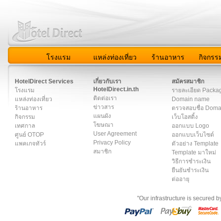
โรงแรม
แหล่งท่องเที่ยว
ร้านอาหาร
กิจกรร
สมาชิก
|
เกี่ยวกับเรา
|
ติดต่อเรา
|
แผนผัง
|
ข่าวสาร
|
User A
HotelDirect Services
เกี่ยวกับเรา
สมัครสมาชิก
HotelDirect.in.th
โรงแรม
รายละเอียด Packa
ติดต่อเรา
แหล่งท่องเที่ยว
Domain name
ข่าวสาร
ร้านอาหาร
ตรวจสอบชื่อ Dom
แผนผัง
กิจกรรม
เว็บโฮสติ้ง
โฆษณา
เทศกาล
ออกแบบ Logo
User Agreement
ศูนย์ OTOP
ออกแบบเว็บไซต์
Privacy Policy
แพคเกจทัวร์
ตัวอย่าง Template
สมาชิก
Template มาใหม่
วิธีการชำระเงิน
ยืนยันชำระเงิน
ต่ออายุ
"Our infrastructure is secured 