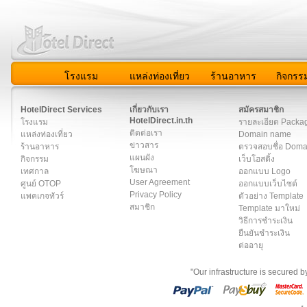
โรงแรม
แหล่งท่องเที่ยว
ร้านอาหาร
กิจกรร
สมาชิก
|
เกี่ยวกับเรา
|
ติดต่อเรา
|
แผนผัง
|
ข่าวสาร
|
User A
HotelDirect Services
เกี่ยวกับเรา
สมัครสมาชิก
HotelDirect.in.th
โรงแรม
รายละเอียด Packa
ติดต่อเรา
แหล่งท่องเที่ยว
Domain name
ข่าวสาร
ร้านอาหาร
ตรวจสอบชื่อ Dom
แผนผัง
กิจกรรม
เว็บโฮสติ้ง
โฆษณา
เทศกาล
ออกแบบ Logo
User Agreement
ศูนย์ OTOP
ออกแบบเว็บไซต์
Privacy Policy
แพคเกจทัวร์
ตัวอย่าง Template
สมาชิก
Template มาใหม่
วิธีการชำระเงิน
ยืนยันชำระเงิน
ต่ออายุ
"Our infrastructure is secured 