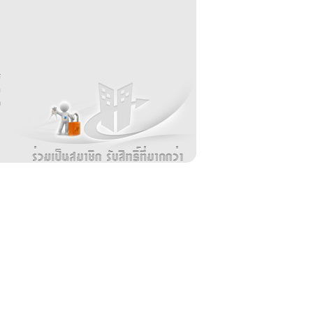
บ
่
ร
อ
ล
ม
ง