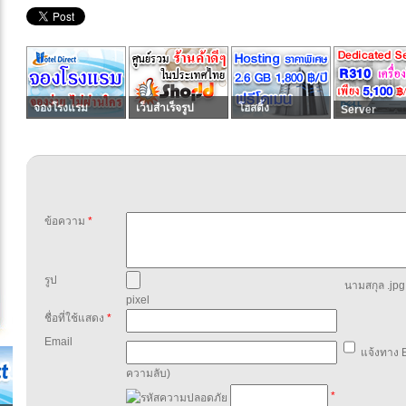
จองโรงแรม
เว็บสำเร็จรูป
โฮสติ้ง
Server
ข้อความ
*
รูป
นามสกุล .jpg,
pixel
ชื่อที่ใช้แสดง
*
Email
แจ้งทาง E
ความลับ)
*