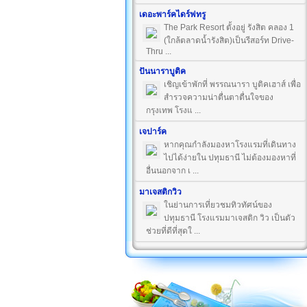
เดอะพาร์คไดร์ฟทรู
The Park Resort ตั้งอยู่ รังสิต คลอง 1
(ใกล้ตลาดน้ำรังสิต)เป็นรีสอร์ท Drive-
Thru ...
ปันนาราบูติค
เชิญเข้าพักที่ พรรณนารา บูติคเฮาส์ เพื่อ
สำรวจความน่าตื่นตาตื่นใจของ
กรุงเทพ โรงแ ...
เจปาร์ค
หากคุณกำลังมองหาโรงแรมที่เดินทาง
ไปได้ง่ายใน ปทุมธานี ไม่ต้องมองหาที่
อื่นนอกจาก เ ...
มาเจสติกวิว
ในย่านการเที่ยวชมทิวทัศน์ของ
ปทุมธานี โรงแรมมาเจสติก วิว เป็นตัว
ช่วยที่ดีที่สุดใ ...