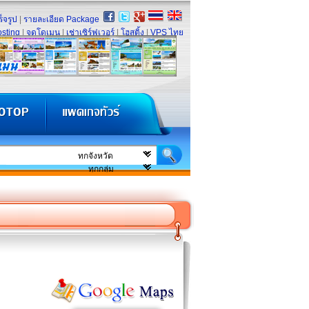
็จรูป
|
รายละเอียด Package
sting
|
จดโดเมน
|
เช่าเซิร์ฟเวอร์
|
โฮสติ้ง
|
VPS ไทย