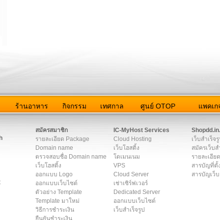
ว
ร้านอาหาร
กิจกรรม
เทศกาล
ศูนย์ OTOP
แพคเกจ
ต่อเรา
|
แผนผัง
|
ข่าวสาร
|
User Agreement
|
Privacy Policy
|
โฆษณา
สมัครสมาชิก
IC-MyHost Services
Shopdd.in
h
รายละเอียด Package
Cloud Hosting
เว็บสำเร็จร
Domain name
เว็บโฮสติ้ง
สมัครเว็บสำ
ตรวจสอบชื่อ Domain name
โดเมนเนม
รายละเอียด
เว็บโฮสติ้ง
VPS
สารบัญที่ตั้
ออกแบบ Logo
Cloud Server
สารบัญเว็บ
t
ออกแบบเว็บไซต์
เช่าเซิร์ฟเวอร์
ตัวอย่าง Template
Dedicated Server
Template มาใหม่
ออกแบบเว็บไซต์
วิธีการชำระเงิน
เว็บสำเร็จรูป
ยืนยันชำระเงิน