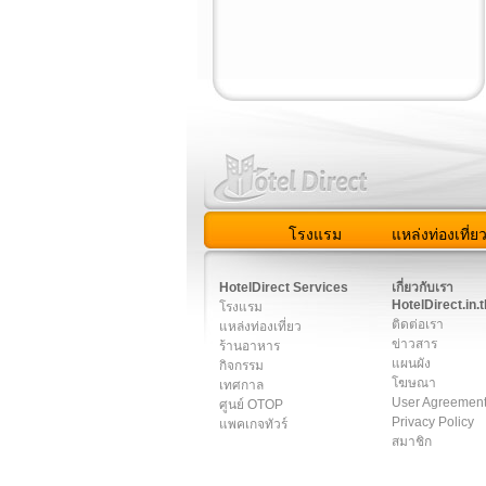
โรงแรม
แหล่งท่องเที่ย
สมาชิก
|
เกี่ยวกับเรา
|
ติด
HotelDirect Services
เกี่ยวกับเรา
HotelDirect.in.t
โรงแรม
ติดต่อเรา
แหล่งท่องเที่ยว
ข่าวสาร
ร้านอาหาร
แผนผัง
กิจกรรม
โฆษณา
เทศกาล
User Agreemen
ศูนย์ OTOP
Privacy Policy
แพคเกจทัวร์
สมาชิก