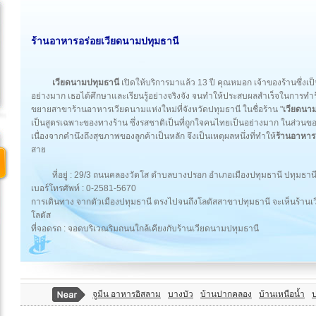
ร้านอาหารอร่อยเวียดนามปทุมธานี
เวียดนามปทุมธานี
เปิดให้บริการมาแล้ว 13 ปี คุณหมอก เจ้าของร้านซึ่ง
อย่างมาก เธอได้ศึกษาและเรียนรู้อย่างจริงจัง จนทำให้ประสบผลสำเร็จในการทำร
ขยายสาขาร้านอาหารเวียดนามแห่งใหม่ที่จังหวัดปทุมธานี ในชื่อร้าน "
เวียดนา
เป็นสูตรเฉพาะของทางร้าน ซึ่งรสชาติเป็นที่ถูกใจคนไทยเป็นอย่างมาก ในส่วนขอ
เนื่องจากคำนึงถึงสุขภาพของลูกค้าเป็นหลัก จึงเป็นเหตุผลหนึ่งที่ทำให้
ร้านอาหาร
สาย
ที่อยู่ : 29/3 ถนนคลองวัดโส ตำบลบางปรอก อำเภอเมืองปทุมธานี ปทุมธาน
เบอร์โทรศัพท์ : 0-2581-5670
การเดินทาง จากตัวเมืองปทุมธานี ตรงไปจนถึงโลตัสสาขาปทุมธานี จะเห็นร้านเ
โลตัส
ที่จอดรถ : จอดบริเวณริมถนนใกล้เคียงกับร้านเวียดนามปทุมธานี
จูมีน อาหารอิสลาม
บางบัว
บ้านปากคลอง
บ้านเหนือน้ำ