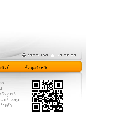
ทัวร์
ข้อมูลจังหวัด
.th
ูป
เร็จรูปฟรี
เว็บสำเร็จรูป
งร้านค้า