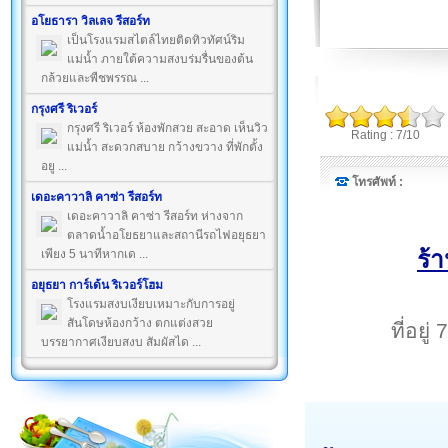
อโยธารา วิลเลจ รีสอร์ท
เป็นโรงแรมสไตล์ไทยติดทิวทัศน์ริม
แม่น้ำ ภายใต้ความสงบร่มรื่นของต้น
กล้วยและพืชพรรณ ...
กรุงศรี ริเวอร์
กรุงศรี ริเวอร์ ห้องพักสวย สะอาด เห็นวิว
Rating : 7/10
แม่น้ำ สะดวกสบาย กว้างขวาง ที่พักตั้ง
อยู ...
โทรศัพท์ :
เดอะคาวาลิ คาซ่า รีสอร์ท
เดอะคาวาลิ คาซ่า รีสอร์ท ห่างจาก
ตลาดน้ำอโยธยาและสถานีรถไฟอยุธยา
ร้
เพียง 5 นาทีหากเด ...
อยุธยา การ์เด้น ริเวอร์โฮม
โรงแรมสงบเงียบเหมาะกับการอยู่
สันโดษห้องกว้าง ตกแต่งสวย
ที่อยู
บรรยากาศเงียบสงบ สัมผัสได ...