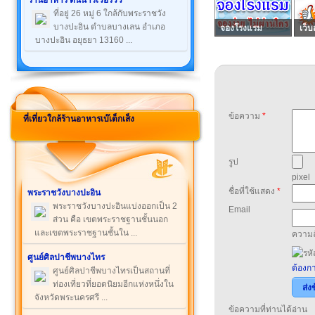
ร้านอาหาร ต้นน้ำริเวอร์วิว
ที่อยู่ 26 หมู่ 6 ใกล้กับพระราชวัง
บางปะอิน ตำบลบางเลน อำเภอ
จองโรงแรม
เว็บ
บางปะอิน อยุธยา 13160 ...
ข้อความ
*
ที่เที่ยวใกล้ร้านอาหารเบ๊เต็กเส็ง
รูป
pixel
ชื่อที่ใช้แสดง
*
พระราชวังบางปะอิน
พระราชวังบางปะอินแบ่งออกเป็น 2
Email
ส่วน คือ เขตพระราชฐานชั้นนอก
และเขตพระราชฐานชั้นใน ...
ความล
ศูนย์ศิลปาชีพบางไทร
ต้องกา
ศูนย์ศิลปาชีพบางไทรเป็นสถานที่
ท่องเที่ยวที่ยอดนิยมอีกแห่งหนึ่งใน
ส่ง
จังหวัดพระนครศรี ...
ข้อความที่ท่านได้อ่