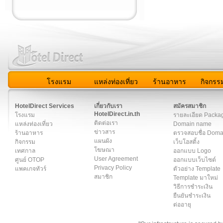
โรงแรม
แหล่งท่องเที่ยว
ร้านอาหาร
กิจกรร
สมาชิก
|
เกี่ยวกับเรา
|
ติดต่อเรา
|
แผนผัง
|
ข่าวสาร
|
User A
HotelDirect Services
เกี่ยวกับเรา
สมัครสมาชิก
HotelDirect.in.th
โรงแรม
รายละเอียด Packa
ติดต่อเรา
แหล่งท่องเที่ยว
Domain name
ข่าวสาร
ร้านอาหาร
ตรวจสอบชื่อ Dom
แผนผัง
กิจกรรม
เว็บโฮสติ้ง
โฆษณา
เทศกาล
ออกแบบ Logo
User Agreement
ศูนย์ OTOP
ออกแบบเว็บไซต์
Privacy Policy
แพคเกจทัวร์
ตัวอย่าง Template
สมาชิก
Template มาใหม่
วิธีการชำระเงิน
ยืนยันชำระเงิน
ต่ออายุ