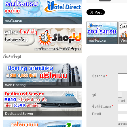
จองโรงแรม
จองโรงแรม
เว็บ
เว็บสำเร็จรูป
ข้อความ
*
Web Hosting
รูป
pixel
ชื่อที่ใช้แสดง
*
Dedicated Server
Email
ความล