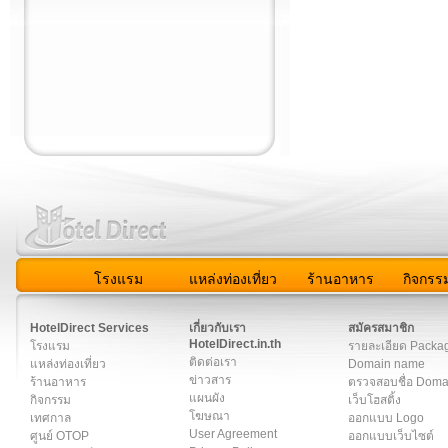
โรงแรม
แหล่งท่องเที่ยว
ร้านอาหาร
กิจกรร
สมาชิก
|
เกี่ยวกับเรา
|
ติดต่อเรา
|
แผนผัง
|
ข่าวสาร
|
User A
HotelDirect Services
เกี่ยวกับเรา
สมัครสมาชิก
HotelDirect.in.th
โรงแรม
รายละเอียด Packa
ติดต่อเรา
แหล่งท่องเที่ยว
Domain name
ข่าวสาร
ร้านอาหาร
ตรวจสอบชื่อ Dom
แผนผัง
กิจกรรม
เว็บโฮสติ้ง
โฆษณา
เทศกาล
ออกแบบ Logo
User Agreement
ศูนย์ OTOP
ออกแบบเว็บไซต์