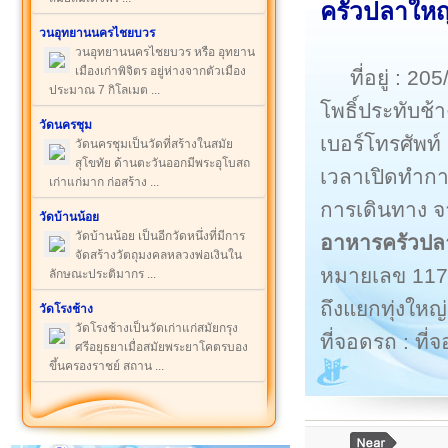
ครัวปลาใหญ่
วนอุทยานนครไชยบวร
วนอุทยานนครไชยบวร หรือ อุทยาน
เมืองเก่าพิจิตร อยู่ห่างจากตัวเมือง
ที่อยู่ : 
ประมาณ 7 กิโลเมต ...
โพธิ์ประทับช้
วัดนครชุม
เบอร์โทรศัพท
วัดนครชุมเป็นวัดที่สร้างในสมัย
สุโขทัย ด้านตะวันออกมีพระอุโบสถ
เวลาเปิดทำการ
เก่าแก่มาก ก่อสร้าง ...
การเดินทาง จา
วัดบ้านน้อย
วัดบ้านน้อย เป็นอีกวัดหนึ่งที่มีการ
อาหารครัวปล
จัดสร้างวัตถุมงคลหลวงพ่อเงินใน
หมายเลข 117 พ
ลักษณะประติมากร ...
ถึงแยกทุ่งใหญ่
วัดโรงช้าง
วัดโรงช้างเป็นวัดเก่าแก่สมัยกรุง
ที่จอดรถ : ที
ศรีอยุธยาเมื่อสมัยพระยาโคตรบอง
ขึ้นครองราชย์ สถาน ...