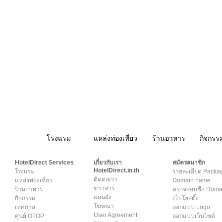
โรงแรม
แหล่งท่องเที่ยว
ร้านอาหาร
กิจกรร
สมาชิก
|
เกี่ยวกับเรา
|
ติดต่อเรา
|
แผนผัง
|
ข่าวสาร
|
User A
HotelDirect Services
เกี่ยวกับเรา
สมัครสมาชิก
HotelDirect.in.th
โรงแรม
รายละเอียด Packa
ติดต่อเรา
แหล่งท่องเที่ยว
Domain name
ข่าวสาร
ร้านอาหาร
ตรวจสอบชื่อ Dom
แผนผัง
กิจกรรม
เว็บโฮสติ้ง
โฆษณา
เทศกาล
ออกแบบ Logo
User Agreement
ศูนย์ OTOP
ออกแบบเว็บไซต์