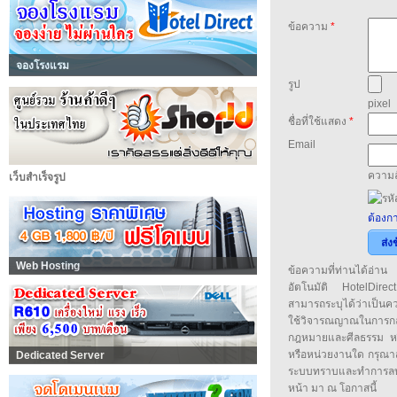
ข้อความ
*
จองโรงแรม
รูป
pixel
ชื่อที่ใช้แสดง
*
Email
ความล
เว็บสำเร็จรูป
ต้องกา
ส่ง
Web Hosting
ข้อความที่ท่านได้อ่
อัตโนมัติ HotelDirect
สามารถระบุได้ว่าเป็นความ
ใช้วิจารณญาณในการก
กฎหมายและศีลธรรม หรือ
หรือหน่วยงานใด กรุณาส่ง
Dedicated Server
ระบบทราบและทำการลบ
หน้า มา ณ โอกาสนี้