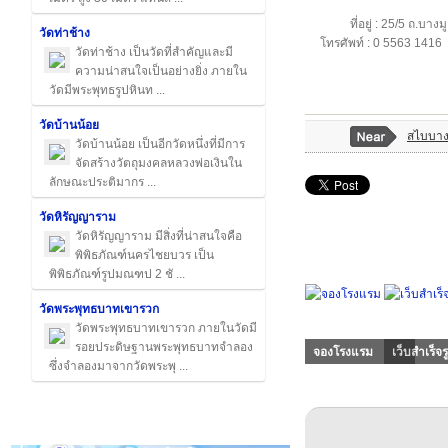
ที่อยู่ : 25/5 ถ.บ
วัดท่าช้าง
โทรศัพท์ : 0 5563 1416
วัดท่าช้าง เป็นวัดที่สำคัญและมี
ความน่าสนใจเป็นอย่างยิ่ง ภายใน
วัดมีพระพุทธรูปหินท ...
วัดบ้านน้อย
สไบบา
วัดบ้านน้อย เป็นอีกวัดหนึ่งที่มีการ
จัดสร้างวัตถุมงคลหลวงพ่อเงินใน
ลักษณะประติมากร ...
วัดหิรัญญาราม
วัดหิรัญญาราม มีสิ่งที่น่าสนใจคือ
พิพิธภัณฑ์นครไชยบวร เป็น
พิพิธภัณฑ์รูปมณฑป 2 ชั ...
วัดพระพุทธบาทเขารวก
วัดพระพุทธบาทเขารวก ภายในวัดมี
รอยประดิษฐานพระพุทธบาทจำลอง
จองโรงแรม
เว็บสำเร็จร
ซึ่งจำลองมาจากวัดพระพุ ...