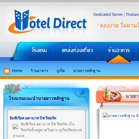
Dedicated Server
|
Thailan
"จองง่าย ไม่ผ่าน
Home
ร้านอาหาร
ภูเก็ต
นายยาวหลักฐาน
นายยา
โรงแรมแนะนำนายยาวหลักฐาน
อิมพีเรียล อดามาส บีช รีสอร์ท
อิมพีเรียล อดามาส บีช รีสอร์ท เป็น
รีสอร์ทตั้งอยู่หาดในยาง ภูเก็ต(ติดทะเล)
ท่ามกล ...