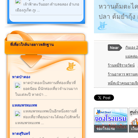
เจ้าฟ้าตะวันออก ตำบลฉลอง อำเภอ
หวานต้มตะไคร้
เมืองภูเก็ต ภูเ ...
ปลา ต้มยำกุ้ง
ที่เที่ยวใกล้นายยาวหลักฐาน
กันเอง 
แม่คล่อง
ร้านหมี่จิรายุวัตน์
ร้านอาหาร พรานทะเ
หาดป่าตอง
หาดป่าตองเป็นสถานที่ท่องเที่ยวที่
หมี่สะปำคุณยายเจี
ยอดนิยม มีนักท่องเที่ยวจำนวนมาก
ในแต่ละปี หาดป่า ...
แหลมพรหมเทพ
แหลมพรหมเทพเป็นอีกหนึ่งสถานที่
ท่องเที่ยวที่คุณน่าจะได้ลองไปสักครั้ง
แหลมพรหมเทพ ...
จองโรงแรม
เว็บ
หาดสุรินทร์