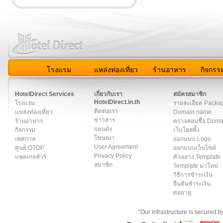
โรงแรม
แหล่งท่องเที่ยว
ร้านอาหาร
กิจกรร
สมาชิก
|
เกี่ยวกับเรา
|
ติดต่อเรา
|
แผนผัง
|
ข่าวสาร
|
User A
HotelDirect Services
เกี่ยวกับเรา
สมัครสมาชิก
HotelDirect.in.th
โรงแรม
รายละเอียด Packa
ติดต่อเรา
แหล่งท่องเที่ยว
Domain name
ข่าวสาร
ร้านอาหาร
ตรวจสอบชื่อ Dom
แผนผัง
กิจกรรม
เว็บโฮสติ้ง
โฆษณา
เทศกาล
ออกแบบ Logo
User Agreement
ศูนย์ OTOP
ออกแบบเว็บไซต์
Privacy Policy
แพคเกจทัวร์
ตัวอย่าง Template
สมาชิก
Template มาใหม่
วิธีการชำระเงิน
ยืนยันชำระเงิน
ต่ออายุ
"Our infrastructure is secured 