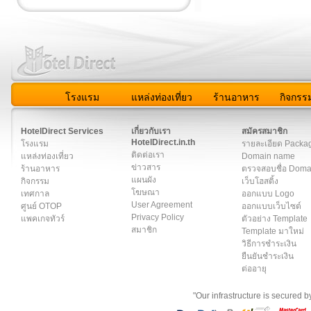
โรงแรม
แหล่งท่องเที่ยว
ร้านอาหาร
กิจกรร
สมาชิก
|
เกี่ยวกับเรา
|
ติดต่อเรา
|
แผนผัง
|
ข่าวสาร
|
User A
HotelDirect Services
เกี่ยวกับเรา
สมัครสมาชิก
HotelDirect.in.th
โรงแรม
รายละเอียด Packa
ติดต่อเรา
แหล่งท่องเที่ยว
Domain name
ข่าวสาร
ร้านอาหาร
ตรวจสอบชื่อ Dom
แผนผัง
กิจกรรม
เว็บโฮสติ้ง
โฆษณา
เทศกาล
ออกแบบ Logo
User Agreement
ศูนย์ OTOP
ออกแบบเว็บไซต์
Privacy Policy
แพคเกจทัวร์
ตัวอย่าง Template
สมาชิก
Template มาใหม่
วิธีการชำระเงิน
ยืนยันชำระเงิน
ต่ออายุ
"Our infrastructure is secured 