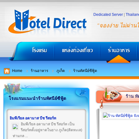
Dedicated Server
|
Thailan
"จองง่าย ไม่ผ่าน
Home
ร้านอาหาร
ภูเก็ต
ร้านทัศนีย์ซีฟู้ด
ร้าน ทัศ
โรงแรมแนะนำร้านทัศนีย์ซีฟู้ด
อิมพีเรียล อดามาส บีช รีสอร์ท
อิมพีเรียล อดามาส บีช รีสอร์ท เป็น
รีสอร์ทตั้งอยู่หาดในยาง ภูเก็ต(ติดทะเล)
ท่ามกล ...