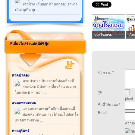
เจ้าฟ้าตะวันออก ตำบลฉลอง อำเภอ
เมืองภูเก็ต ภูเ ...
จองโรงแรม
เว็บ
ที่เที่ยวใกล้ร้านทัศนีย์ซีฟู้ด
ข้อความ
*
หาดป่าตอง
หาดป่าตองเป็นสถานที่ท่องเที่ยวที่
ยอดนิยม มีนักท่องเที่ยวจำนวนมาก
รูป
ในแต่ละปี หาดป่า ...
pixel
แหลมพรหมเทพ
ชื่อที่ใช้แสดง
*
แหลมพรหมเทพเป็นอีกหนึ่งสถานที่
Email
ท่องเที่ยวที่คุณน่าจะได้ลองไปสักครั้ง
แหลมพรหมเทพ ...
ความล
หาดสุรินทร์