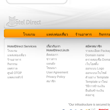
โรงแรม
แหล่งท่องเที่ยว
ร้านอาหาร
กิจกรร
สมาชิก
|
เกี่ยวกับเรา
|
ติดต่อเรา
|
แผนผัง
|
ข่าวสาร
|
User A
HotelDirect Services
เกี่ยวกับเรา
สมัครสมาชิก
HotelDirect.in.th
โรงแรม
รายละเอียด Packa
ติดต่อเรา
แหล่งท่องเที่ยว
Domain name
ข่าวสาร
ร้านอาหาร
ตรวจสอบชื่อ Dom
แผนผัง
กิจกรรม
เว็บโฮสติ้ง
โฆษณา
เทศกาล
ออกแบบ Logo
User Agreement
ศูนย์ OTOP
ออกแบบเว็บไซต์
Privacy Policy
แพคเกจทัวร์
ตัวอย่าง Template
สมาชิก
Template มาใหม่
วิธีการชำระเงิน
ยืนยันชำระเงิน
ต่ออายุ
"Our infrastructure is secured 