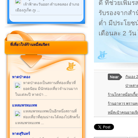
ดี ที่ช่วยเพิ่ม
เจ้าฟ้าตะวันออก ตำบลฉลอง อำเภอ
เมืองภูเก็ต ภูเ ...
รับรองจากสำนั
ต่ำ มีประโยชน
เดือนละ 2 วัน
ที่เที่ยวใกล้ร้านหมี่สมจิตร
กันเอง 
หาดป่าตอง
หาดป่าตองเป็นสถานที่ท่องเที่ยวที่
ป่าหล่าย
ยอดนิยม มีนักท่องเที่ยวจำนวนมาก
ร้านโกลาหมี่ฮกเกี้
ในแต่ละปี หาดป่า ...
ร้านอาหาร พรานทะเ
แหลมพรหมเทพ
แหลมพรหมเทพเป็นอีกหนึ่งสถานที่
หมี่สะปำคุณยายเจี
ท่องเที่ยวที่คุณน่าจะได้ลองไปสักครั้ง
แหลมพรหมเทพ ...
หาดสุรินทร์