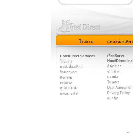
โรงแรม
แหล่งท่องเที่ย
สมาชิก
|
เกี่ยวกับเรา
|
ติด
HotelDirect Services
เกี่ยวกับเรา
HotelDirect.in.t
โรงแรม
ติดต่อเรา
แหล่งท่องเที่ยว
ข่าวสาร
ร้านอาหาร
แผนผัง
กิจกรรม
โฆษณา
เทศกาล
User Agreemen
ศูนย์ OTOP
Privacy Policy
แพคเกจทัวร์
สมาชิก