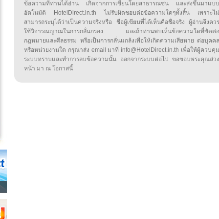
ข้อความที่ท่านได้อ่าน เกิดจากการเขียนโดยสาธารณชน และส่งขึ้นมาแบ
อัตโนมัติ HotelDirect.in.th ไม่รับผิดชอบต่อข้อความใดๆทั้งสิ้น เพราะไม
สามารถระบุได้ว่าเป็นความจริงหรือ ชื่อผู้เขียนที่ได้เห็นคือชื่อจริง ผู้อ่านจึงคว
ใช้วิจารณญาณในการกลั่นกรอง และถ้าท่านพบเห็นข้อความใดที่ขัดต่
กฎหมายและศีลธรรม หรือเป็นการกลั่นแกล้งเพื่อให้เกิดความเสียหาย ต่อบุคค
หรือหน่วยงานใด กรุณาส่ง email มาที่ info@HotelDirect.in.th เพื่อให้ผู้ควบคุ
ระบบทราบและทำการลบข้อความนั้น ออกจากระบบต่อไป ขอขอบพระคุณล่ว
หน้า มา ณ โอกาสนี้