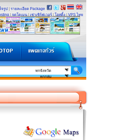
็จรูป
|
รายละเอียด Package
sting
|
จดโดเมน
|
เช่าเซิร์ฟเวอร์
|
โฮสติ้ง
|
VPS ไทย