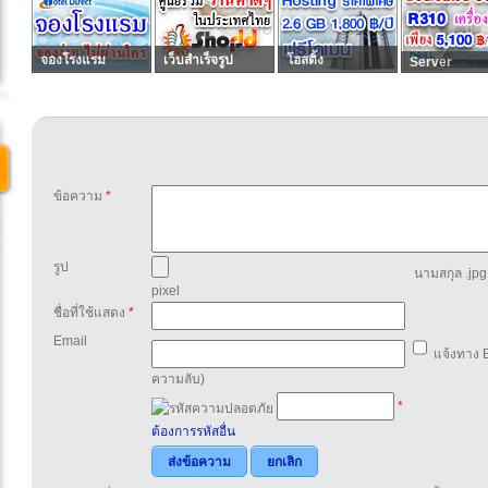
จองโรงแรม
เว็บสำเร็จรูป
โฮสติ้ง
Server
ข้อความ
*
รูป
นามสกุล .jpg,
pixel
ชื่อที่ใช้แสดง
*
Email
แจ้งทาง E
ความลับ)
*
ต้องการรหัสอื่น
ส่งข้อความ
ยกเลิก