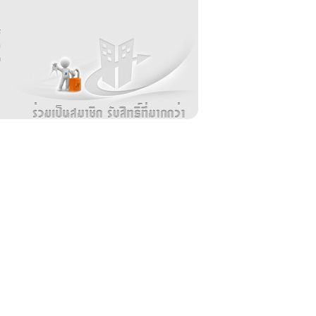
บ
่
ร
อ
ล
ม
ง