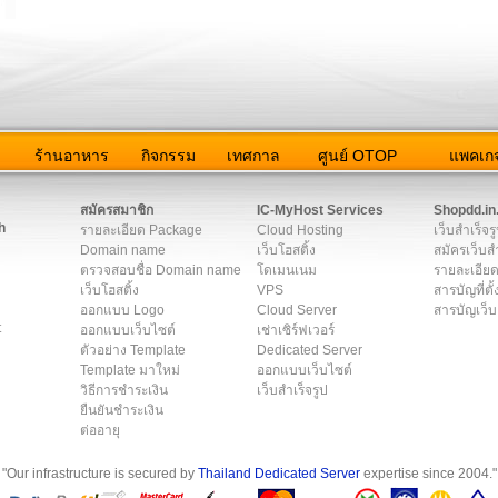
ว
ร้านอาหาร
กิจกรรม
เทศกาล
ศูนย์ OTOP
แพคเกจ
ต่อเรา
|
แผนผัง
|
ข่าวสาร
|
User Agreement
|
Privacy Policy
|
โฆษณา
สมัครสมาชิก
IC-MyHost Services
Shopdd.in
h
รายละเอียด Package
Cloud Hosting
เว็บสำเร็จร
Domain name
เว็บโฮสติ้ง
สมัครเว็บสำ
ตรวจสอบชื่อ Domain name
โดเมนเนม
รายละเอียด
เว็บโฮสติ้ง
VPS
สารบัญที่ตั้
ออกแบบ Logo
Cloud Server
สารบัญเว็บ
t
ออกแบบเว็บไซต์
เช่าเซิร์ฟเวอร์
ตัวอย่าง Template
Dedicated Server
Template มาใหม่
ออกแบบเว็บไซต์
วิธีการชำระเงิน
เว็บสำเร็จรูป
ยืนยันชำระเงิน
ต่ออายุ
"Our infrastructure is secured by
Thailand Dedicated Server
expertise since 2004."