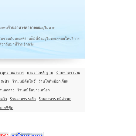
็จะพบ
ร้านอาหารศาลาลอย
อยู่ริมหาด
อบกับทะเลที่ร้านก็มีที่นั่งอยู่ริมทะเลคอยให้บริการ
วกลับมาที่ร้านอีกครั้ง
 อุทยานอาหาร
นายยาวหลักฐาน
บ้านหาดราไวย
ัวสะปำ
ร้าน หมี่ต้นโพธิ์
ร้านโกตี่หมี่ฮกเกี้ยน
ยนถนนถลาง
ร้านหมี่ฮุ้นบางเหนียว
็ตวิว
ร้านอาหาร ระย้า
ร้านอาหาร หมี่อ่าวเก
่ายซีฟู้ด