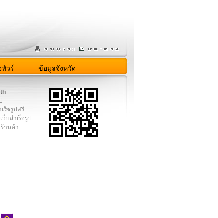
ทัวร์
ข้อมูลจังหวัด
.th
ูป
เร็จรูปฟรี
เว็บสำเร็จรูป
งร้านค้า