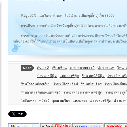
ที่อยู่
: 52/2 ถนนวิเศษ ตำบลราไวย์ อำเภอ
เมืองภูเก็ต ภูเก็ต
83000
การเดินทาง
จากตัวเมือง
จังหวัดภูเก็ตมุ่ง
หน้าไปทางหาดราไวย์วิ่งตรงมาก
บรรยากาศ
: ภายในเป็นร้านแบบเปิดโล่งกว้างขวางมีหลายโซนหรือใครที่ชื่นช
ที่นี่เขาจะเอาใจใส่กับการปรุงอาหารเป็นพิเศษเพื่อให้ลูกค้าที่มาที่ร้านประทับใจแล้
กันเอง 2
เซียงเซียน
ตายายนายยาว 2
ทุ่งคากาแฟ
ไทนาน
ป่าหล่ายซีฟู้ด
แม่คล่องซีฟู้ด
ร้าน ทัศนีย์ซีฟู้ด
ร้าน เลียบคร
ร้านโกลาหมี่ฮกเกี้ยน
ร้านหมี่จิรายุวัตน์
ร้านหมี่สมจิตร
ร้านหมี่ฮกเกี้
ร้านอาหาร กันเองแอทเพียร์
ร้านอาหาร พรานทะเลซีฟู้ด
ร้านอาหาร ภูเก
ไล่อันเหลา
หมี่สะปำคุณยายเจียร
แหลมทอง
อ่าวฉลองซีฟู้ด
อ่าวป่าหล