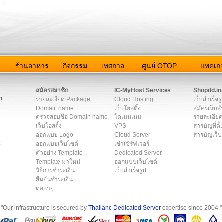
ว
ร้านอาหาร
กิจกรรม
เทศกาล
ศูนย์ OTOP
แพคเกจ
ต่อเรา
|
แผนผัง
|
ข่าวสาร
|
User Agreement
|
Privacy Policy
|
โฆษณา
สมัครสมาชิก
IC-MyHost Services
Shopdd.in
h
รายละเอียด Package
Cloud Hosting
เว็บสำเร็จร
Domain name
เว็บโฮสติ้ง
สมัครเว็บสำ
ตรวจสอบชื่อ Domain name
โดเมนเนม
รายละเอียด
เว็บโฮสติ้ง
VPS
สารบัญที่ตั้
ออกแบบ Logo
Cloud Server
สารบัญเว็บ
t
ออกแบบเว็บไซต์
เช่าเซิร์ฟเวอร์
ตัวอย่าง Template
Dedicated Server
Template มาใหม่
ออกแบบเว็บไซต์
วิธีการชำระเงิน
เว็บสำเร็จรูป
ยืนยันชำระเงิน
ต่ออายุ
"Our infrastructure is secured by
Thailand Dedicated Server
expertise since 2004."