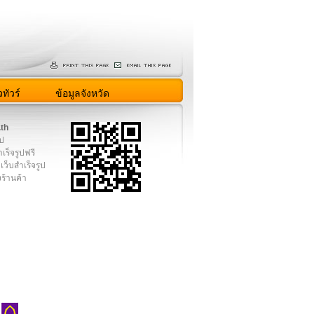
ทัวร์
ข้อมูลจังหวัด
.th
ูป
เร็จรูปฟรี
เว็บสำเร็จรูป
งร้านค้า