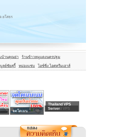
ง จ.ยโสธร
มบ้านคุณย่า
ร้านข้าวหมูแดงนครปฐม
ิบูลย์ชัยสุกี้
หม่องแซ่บ
ไอซ์ซิ่ง ไอศครีมเฮาส์
Thailand VPS
Thailand VPS
Server
จดโดเมน