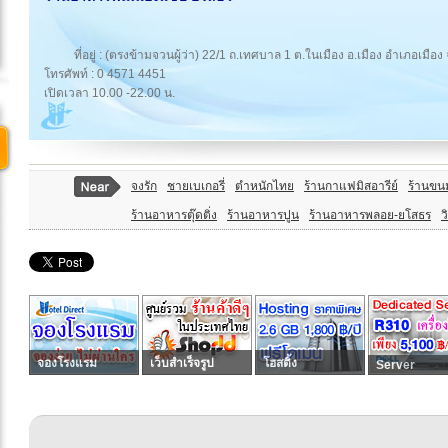
ที่อยู่ : (ตรงข้ามจวนผู้ว่า) 22/1 ถ.เทศบาล 1 ต.ในเมือง อ.เมือง อำเภอเมือ
โทรศัพท์ : 0 4571 4451
เปิดเวลา 10.00 -22.00 น.
จงรัก
ชายเบเกอรี่
ตำหนักไทย
ร้านกาแฟมิสอารีย์
ร้านขน
ร้านอาหารตุ๊ดติ่ง
ร้านอาหารปูน
ร้านอาหารพลอย-ยโสธร
ว
จองโรงแรม
เว็บสำเร็จรูป
โฮสติ้ง
Server