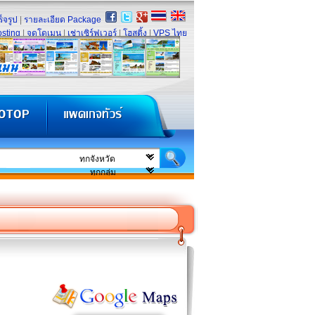
็จรูป
|
รายละเอียด Package
sting
|
จดโดเมน
|
เช่าเซิร์ฟเวอร์
|
โฮสติ้ง
|
VPS ไทย