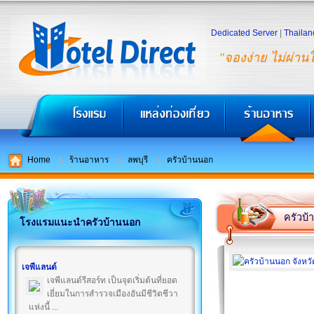
Dedicated Server
|
Thailan
"จองง่าย ไม่ผ่าน
Home
ร้านอาหาร
ลพบุรี
ครัวบ้านนอก
ครัวบ
โรงแรมแนะนำครัวบ้านนอก
เจพีแลนด์
เจพีแลนด์รีสอร์ท เป็นจุดเริ่มต้นที่ยอด
เยี่ยมในการสำรวจเมืองอันมีชีวิตชีวา
แห่งนี้ ...