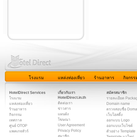
โรงแรม
แหล่งท่องเที่ยว
ร้านอาหาร
กิจกรร
สมาชิก
|
เกี่ยวกับเรา
|
ติดต่อเรา
|
แผนผัง
|
ข่าวสาร
|
User A
HotelDirect Services
เกี่ยวกับเรา
สมัครสมาชิก
HotelDirect.in.th
โรงแรม
รายละเอียด Packa
ติดต่อเรา
แหล่งท่องเที่ยว
Domain name
ข่าวสาร
ร้านอาหาร
ตรวจสอบชื่อ Dom
แผนผัง
กิจกรรม
เว็บโฮสติ้ง
โฆษณา
เทศกาล
ออกแบบ Logo
User Agreement
ศูนย์ OTOP
ออกแบบเว็บไซต์
Privacy Policy
แพคเกจทัวร์
ตัวอย่าง Template
สมาชิก
Template มาใหม่