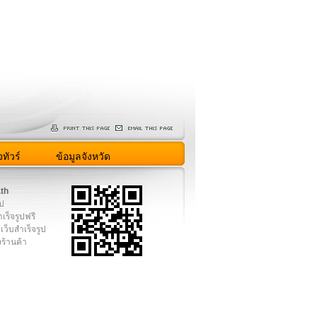
ทัวร์
ข้อมูลจังหวัด
.th
ูป
เร็จรูปฟรี
เว็บสำเร็จรูป
งร้านค้า