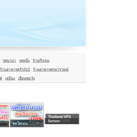
รสนานา
รสหนึ่ง
ร้านกุ๊กเจน
ร้านอาหารครัว312
ร้านอาหารพรนารายณ์
ด์
เสบียง
เฮือนชมวัง
Thailand VPS
Thailand VPS
Server
จดโดเมน