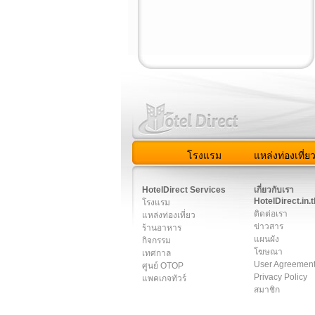
โรงแรม
แหล่งท่องเที่ย
สมาชิก
|
เกี่ยวกับเรา
|
ติด
HotelDirect Services
เกี่ยวกับเรา
HotelDirect.in.t
โรงแรม
ติดต่อเรา
แหล่งท่องเที่ยว
ข่าวสาร
ร้านอาหาร
แผนผัง
กิจกรรม
โฆษณา
เทศกาล
User Agreemen
ศูนย์ OTOP
Privacy Policy
แพคเกจทัวร์
สมาชิก