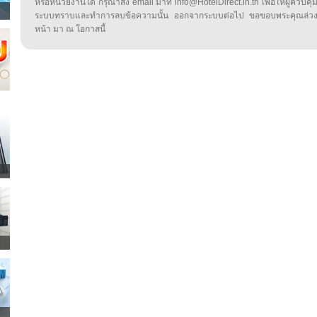
หรือหน่วยงานใด กรุณาส่ง email มาที่ info@HotelDirect.in.th เพื่อให้ผู้ควบคุ
ระบบทราบและทำการลบข้อความนั้น ออกจากระบบต่อไป ขอขอบพระคุณล่ว
หน้า มา ณ โอกาสนี้