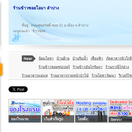
ร้านข้าวซอยโอมา ลําปาง
ที่อยู่ : ถนนสุขสวัสดิ์ ซอย 21 อ.เมือง จ.ลำปาง
เมนูแนะนำ : ข้าวซอย
นิยมโอชา
บ้านฝ้าย
บ้านริมน้ำ
เฟื่องฟ้า
ภัตตาคารนิวโกยี
ร้านข้าวซอยซุปเปอร์
ร้านข้าวมันไก่รัษฎา
ร้านภาณีไก่ย่าง
ร้านอาหารแม่แห
ร้านอาหารราดหน้าป่าไม้
ร้านโอชาวัฒนา
ริเวอร์ไซ
จองโรงแรม
เว็บสำเร็จรูป
โฮสติ้ง
Server