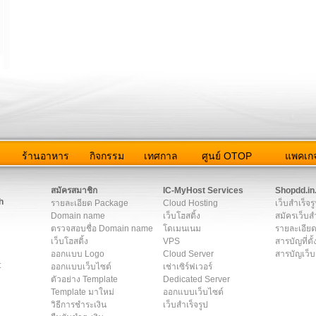
ว
ร้านอาหาร
กิจกรรม
เทศกาล
ศูนย์ OTOP
แพคเกจ
ต่อเรา
|
แผนผัง
|
ข่าวสาร
|
User Agreement
|
Privacy Policy
|
โฆษณา
สมัครสมาชิก
IC-MyHost Services
Shopdd.in
h
รายละเอียด Package
Cloud Hosting
เว็บสำเร็จร
Domain name
เว็บโฮสติ้ง
สมัครเว็บสำ
ตรวจสอบชื่อ Domain name
โดเมนเนม
รายละเอียด
เว็บโฮสติ้ง
VPS
สารบัญที่ตั้
ออกแบบ Logo
Cloud Server
สารบัญเว็บ
t
ออกแบบเว็บไซต์
เช่าเซิร์ฟเวอร์
ตัวอย่าง Template
Dedicated Server
Template มาใหม่
ออกแบบเว็บไซต์
วิธีการชำระเงิน
เว็บสำเร็จรูป