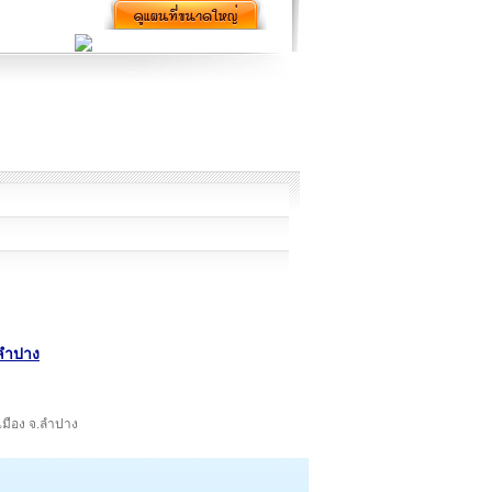
ดลำปาง
อ.เมือง จ.ลำปาง