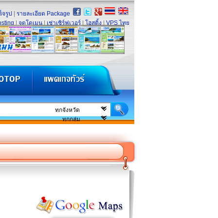
็จรูป
|
รายละเอียด Package
sting
|
จดโดเมน
|
เช่าเซิร์ฟเวอร์
|
โฮสติ้ง
|
VPS ไทย