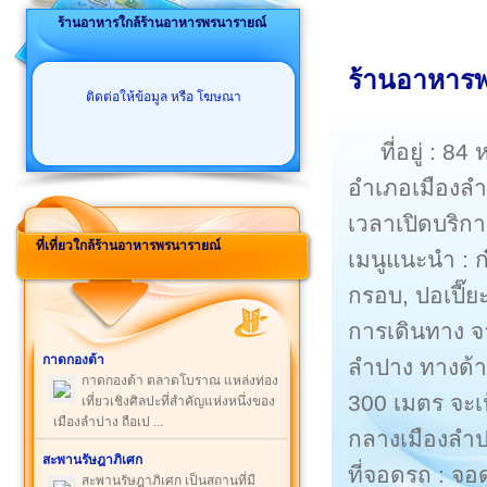
ร้านอาหารใกล้ร้านอาหารพรนารายณ์
ร้านอาหารพ
ติดต่อให้ข้อมูล หรือ โฆษณา
ที่อยู่ : 
อำเภอเมืองล
เวลาเปิดบริกา
ที่เที่ยวใกล้ร้านอาหารพรนารายณ์
เมนูแนะนำ : ก๋
กรอบ, ปอเปี๊
การเดินทาง จ
กาดกองต้า
ลำปาง ทางด้าน
กาดกองต้า ตลาดโบราณ แหล่งท่อง
300 เมตร จะเ
เที่ยวเชิงศิลปะที่สำคัญแห่งหนึ่งของ
เมืองลำปาง ถือเป ...
กลางเมืองลำ
สะพานรัษฎาภิเศก
ที่จอดรถ : จ
สะพานรัษฎาภิเศก เป็นสถานที่มี