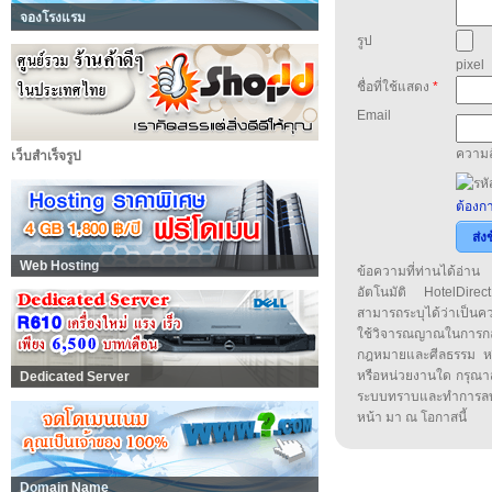
จองโรงแรม
รูป
pixel
ชื่อที่ใช้แสดง
*
Email
ความล
เว็บสำเร็จรูป
ต้องกา
ส่ง
Web Hosting
ข้อความที่ท่านได้อ่
อัตโนมัติ HotelDirect
สามารถระบุได้ว่าเป็นความ
ใช้วิจารณญาณในการก
กฎหมายและศีลธรรม หรือ
หรือหน่วยงานใด กรุณาส่ง
Dedicated Server
ระบบทราบและทำการลบ
หน้า มา ณ โอกาสนี้
Domain Name