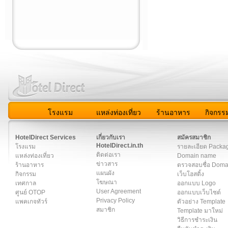
โรงแรม
แหล่งท่องเที่ยว
ร้านอาหาร
กิจกรร
สมาชิก
|
เกี่ยวกับเรา
|
ติดต่อเรา
|
แผนผัง
|
ข่าวสาร
|
User A
HotelDirect Services
เกี่ยวกับเรา
สมัครสมาชิก
HotelDirect.in.th
โรงแรม
รายละเอียด Packa
ติดต่อเรา
แหล่งท่องเที่ยว
Domain name
ข่าวสาร
ร้านอาหาร
ตรวจสอบชื่อ Dom
แผนผัง
กิจกรรม
เว็บโฮสติ้ง
โฆษณา
เทศกาล
ออกแบบ Logo
User Agreement
ศูนย์ OTOP
ออกแบบเว็บไซต์
Privacy Policy
แพคเกจทัวร์
ตัวอย่าง Template
สมาชิก
Template มาใหม่
วิธีการชำระเงิน