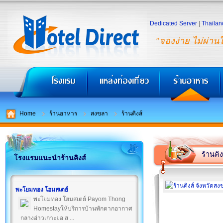
Dedicated Server
|
Thailan
"จองง่าย ไม่ผ่าน
Home
ร้านอาหาร
สงขลา
ร้านคิงส์
ร้านคิง
โรงแรมแนะนำร้านคิงส์
พะโยมทอง โฮมสเตย์
พะโยมทอง โฮมสเตย์ Payom Thong
Homestayให้บริการบ้านพักตากอากาศ
กลางอ่าวเกาะยอ ส ...