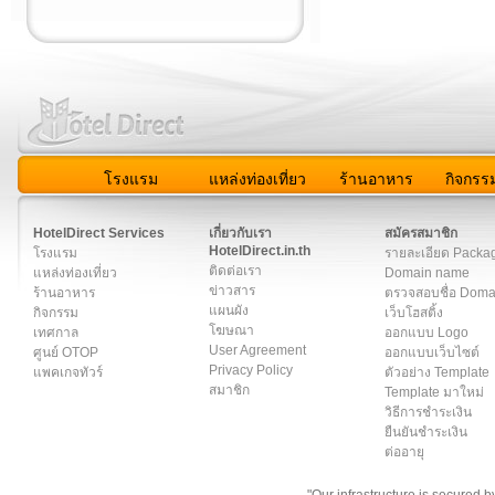
โรงแรม
แหล่งท่องเที่ยว
ร้านอาหาร
กิจกรร
สมาชิก
|
เกี่ยวกับเรา
|
ติดต่อเรา
|
แผนผัง
|
ข่าวสาร
|
User A
HotelDirect Services
เกี่ยวกับเรา
สมัครสมาชิก
HotelDirect.in.th
โรงแรม
รายละเอียด Packa
ติดต่อเรา
แหล่งท่องเที่ยว
Domain name
ข่าวสาร
ร้านอาหาร
ตรวจสอบชื่อ Dom
แผนผัง
กิจกรรม
เว็บโฮสติ้ง
โฆษณา
เทศกาล
ออกแบบ Logo
User Agreement
ศูนย์ OTOP
ออกแบบเว็บไซต์
Privacy Policy
แพคเกจทัวร์
ตัวอย่าง Template
สมาชิก
Template มาใหม่
วิธีการชำระเงิน
ยืนยันชำระเงิน
ต่ออายุ