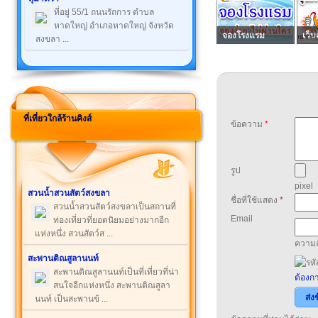
ที่อยู่ 55/1 ถนนรัถการ ตำบล
หาดใหญ่ อำเภอหาดใหญ่ จังหวัด
จองโรงแรม
เว็บ
สงขลา ...
ที่เที่ยวใกล้ร้านคิงส์
ข้อความ
*
รูป
pixel
สวนน้ำสวนสัตว์สงขลา
ชื่อที่ใช้แสดง
*
สวนน้ำสวนสัตว์สงขลาเป็นสถานที่
Email
ท่องเที่ยวที่ยอดนิยมอย่างมากอีก
แห่งหนึ่ง สวนสัตว์ส ...
ความล
สะพานติณสูลานนท์
สะพานติณสูลานนท์เป็นที่เที่ยวที่น่า
ต้องกา
สนใจอีกแห่งหนึ่ง สะพานติณสูลา
ส่ง
นนท์ เป็นสะพานข้ ...