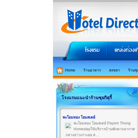
Home
ร้านอาหาร
สงขลา
ร้านซุย
โรงแรมแนะนำร้านซุยกีสุกี้
พะโยมทอง โฮมสเตย์
พะโยมทอง โฮมสเตย์ Payom Thong
Homestayให้บริการบ้านพักตากอากาศ
กลางอ่าวเกาะยอ ส ...