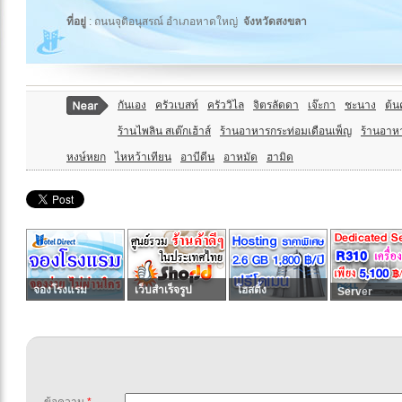
ที่อยู่
: ถนนจุติอนุสรณ์ อำเภอหาดใหญ่
จังหวัดสงขลา
กันเอง
ครัวเบสท์
ครัววิไล
จิตรลัดดา
เจ๊ะกา
ชะนาง
ต้น
ร้านไพลิน สเต๊กเฮ้าส์
ร้านอาหารกระท่อมเดือนเพ็ญ
ร้านอาหา
หงษ์หยก
ไหหว้าเทียน
อาบีดีน
อาหมัด
ฮามิด
จองโรงแรม
เว็บสำเร็จรูป
โฮสติ้ง
Server