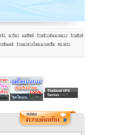
ครัว
มารียา
แม่ทิพย์
ร้านข้าวต้มนายยาว
ร้านคิงส์
รซันเดย์
ร้านอาหารไทย-มาเลเซีย
สุมาตรา
Thailand VPS
Thailand VPS
Server
จดโดเมน