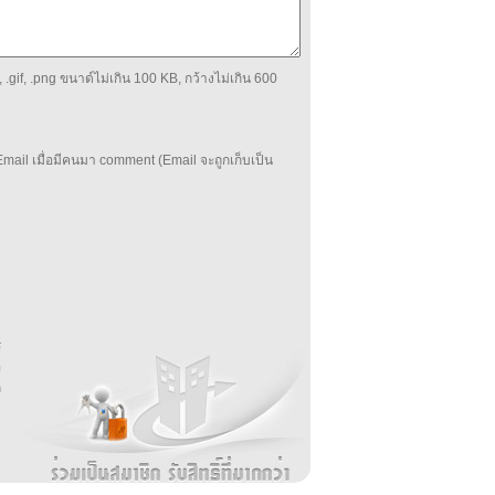
 .gif, .png ขนาด์ไม่เกิน 100 KB, กว้างไม่เกิน 600
mail เมื่อมีคนมา comment (Email จะถูกเก็บเป็น
บ
่
ร
อ
ล
ม
ง