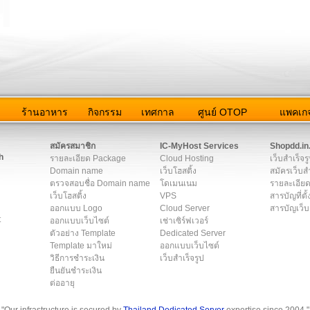
ว
ร้านอาหาร
กิจกรรม
เทศกาล
ศูนย์ OTOP
แพคเกจ
ต่อเรา
|
แผนผัง
|
ข่าวสาร
|
User Agreement
|
Privacy Policy
|
โฆษณา
สมัครสมาชิก
IC-MyHost Services
Shopdd.in
h
รายละเอียด Package
Cloud Hosting
เว็บสำเร็จร
Domain name
เว็บโฮสติ้ง
สมัครเว็บสำ
ตรวจสอบชื่อ Domain name
โดเมนเนม
รายละเอียด
เว็บโฮสติ้ง
VPS
สารบัญที่ตั้
ออกแบบ Logo
Cloud Server
สารบัญเว็บ
t
ออกแบบเว็บไซต์
เช่าเซิร์ฟเวอร์
ตัวอย่าง Template
Dedicated Server
Template มาใหม่
ออกแบบเว็บไซต์
วิธีการชำระเงิน
เว็บสำเร็จรูป
ยืนยันชำระเงิน
ต่ออายุ