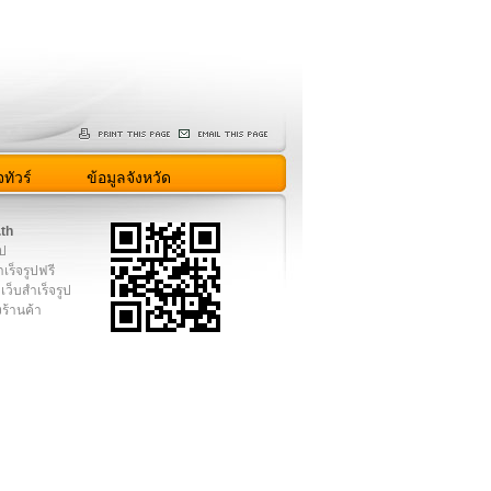
ทัวร์
ข้อมูลจังหวัด
.th
ูป
เร็จรูปฟรี
เว็บสำเร็จรูป
งร้านค้า