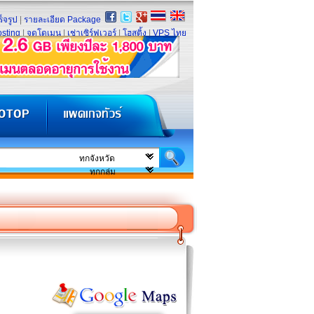
็จรูป
|
รายละเอียด Package
sting
|
จดโดเมน
|
เช่าเซิร์ฟเวอร์
|
โฮสติ้ง
|
VPS ไทย