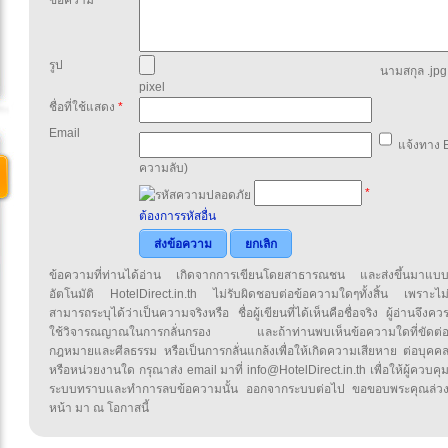
ข้อความ
*
รูป
นามสกุล .jpg,
pixel
ชื่อที่ใช้แสดง
*
Email
แจ้งทาง E
ความลับ)
*
ต้องการรหัสอื่น
ส่งข้อความ
ยกเลิก
ข้อความที่ท่านได้อ่าน เกิดจากการเขียนโดยสาธารณชน และส่งขึ้นมาแบ
อัตโนมัติ HotelDirect.in.th ไม่รับผิดชอบต่อข้อความใดๆทั้งสิ้น เพราะไม
สามารถระบุได้ว่าเป็นความจริงหรือ ชื่อผู้เขียนที่ได้เห็นคือชื่อจริง ผู้อ่านจึงคว
ใช้วิจารณญาณในการกลั่นกรอง และถ้าท่านพบเห็นข้อความใดที่ขัดต่
กฎหมายและศีลธรรม หรือเป็นการกลั่นแกล้งเพื่อให้เกิดความเสียหาย ต่อบุคค
หรือหน่วยงานใด กรุณาส่ง email มาที่ info@HotelDirect.in.th เพื่อให้ผู้ควบคุ
ระบบทราบและทำการลบข้อความนั้น ออกจากระบบต่อไป ขอขอบพระคุณล่ว
หน้า มา ณ โอกาสนี้