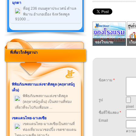
มุกดา
ที่อยู่ 236 ถนนคูหาประเวศน์ ตำบล
พิมาน อำเภอเมือง จังหวัดสตูล
91000 ...
จองโรงแรม
เว็บ
ที่เที่ยวใกล้ซูฮาน่า
ข้อความ
*
พิพิธภัณฑสถานแห่งชาติสตูล (คฤหาสน์กู
เด็น)
พิพิธภัณฑสถานแห่งชาติสตูล
รูป
(คฤหาสน์กูเด็น) เป็นสถานที่ท่อง
pixel
เที่ยวที่จะไปกับเพื่อนห ...
ชื่อที่ใช้แสดง
*
เขตแดนไทย-มาเลเซีย
Email
เขตแดนไทย-มาเลเซียเป็นสถานที่
ท่องเที่ยวแนวชอปปิ้ง เขตชายแดน
ความล
ไทย-มาเลเซีย (ด่านวัง ...