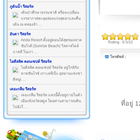
ภูต้นน้ำ รีสอร์ท
เดินป่าศึกษาธรรมชาติ หรือจะเปลี่ยน
บรรยากาศตะลุยล่องแก่งสุดฮาและตื่น
เต้น ณ คลองลำ ...
อันดา รีสอร์ท
Anda Resort ตั้งอยู่ตอนใต้สุดของหาด
Rating : 9.5/10
ซันไรส์ (Sunrise Beach) วิลลาสไตล์
บาหลี ในเกา ...
โทรศัพท์ :
ไอดีลลิค คอนเซปต์ รีสอร์ท
ไอดีลลิค คอนเซปต์ รีสอร์ท อยู่ใกล้กับ
หาดซันไรซ์ เกาะหลีเป๊ะ อุทยานแห่งชา
ติหมู่เ ...
เดอะกลีม รีสอร์ท
เดอะกลีม รีสอร์ท แห่งนี้ตั้งอยู่ภายในตัว
เมืองจังหวัดสตูล โดยท่านสามารถเดิน
ที่อยู
ไปยังใ ...