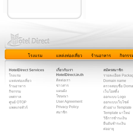
โรงแรม
แหล่งท่องเที่ยว
ร้านอาหาร
กิจกรร
สมาชิก
|
เกี่ยวกับเรา
|
ติดต่อเรา
|
แผนผัง
|
ข่าวสาร
|
User A
HotelDirect Services
เกี่ยวกับเรา
สมัครสมาชิก
HotelDirect.in.th
โรงแรม
รายละเอียด Packa
ติดต่อเรา
แหล่งท่องเที่ยว
Domain name
ข่าวสาร
ร้านอาหาร
ตรวจสอบชื่อ Dom
แผนผัง
กิจกรรม
เว็บโฮสติ้ง
โฆษณา
เทศกาล
ออกแบบ Logo
User Agreement
ศูนย์ OTOP
ออกแบบเว็บไซต์
Privacy Policy
แพคเกจทัวร์
ตัวอย่าง Template
สมาชิก
Template มาใหม่
วิธีการชำระเงิน
ยืนยันชำระเงิน
ต่ออายุ