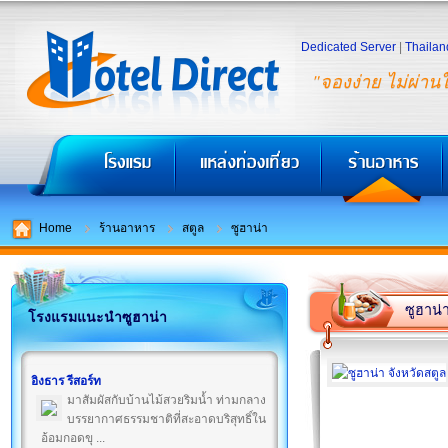
Dedicated Server
|
Thailan
"จองง่าย ไม่ผ่าน
Home
ร้านอาหาร
สตูล
ซูฮาน่า
ซูฮาน่
โรงแรมแนะนำซูฮาน่า
อิงธาร รีสอร์ท
มาสัมผัสกับบ้านไม้สวยริมน้ำ ท่ามกลาง
บรรยากาศธรรมชาติที่สะอาดบริสุทธิ์ใน
อ้อมกอดขุ ...