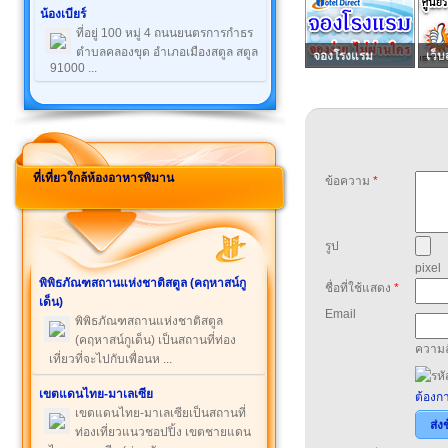
น้องเบียร์
ที่อยู่ 100 หมู่ 4 ถนนยนตรการกำธร
ตำบลคลองขุด อำเภอเมืองสตูล สตูล
จองโรงแรม
เว็บ
91000 ...
ที่เที่ยวใกล้ห้องอาหารพิมาน
ข้อความ
*
รูป
pixel
พิพิธภัณฑสถานแห่งชาติสตูล (คฤหาสน์กู
ชื่อที่ใช้แสดง
*
เด็น)
Email
พิพิธภัณฑสถานแห่งชาติสตูล
(คฤหาสน์กูเด็น) เป็นสถานที่ท่อง
ความล
เที่ยวที่จะไปกับเพื่อนห ...
เขตแดนไทย-มาเลเซีย
ต้องกา
เขตแดนไทย-มาเลเซียเป็นสถานที่
ส่ง
ท่องเที่ยวแนวชอปปิ้ง เขตชายแดน