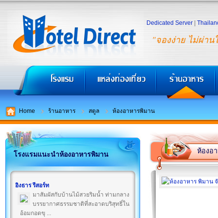
Dedicated Server
|
Thailan
"จองง่าย ไม่ผ่าน
Home
ร้านอาหาร
สตูล
ห้องอาหารพิมาน
ห้องอา
โรงแรมแนะนำห้องอาหารพิมาน
อิงธาร รีสอร์ท
มาสัมผัสกับบ้านไม้สวยริมน้ำ ท่ามกลาง
บรรยากาศธรรมชาติที่สะอาดบริสุทธิ์ใน
อ้อมกอดขุ ...