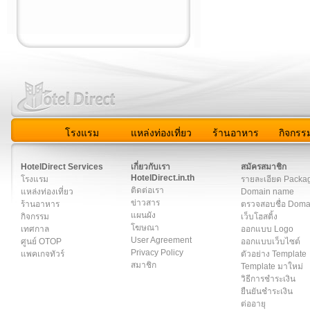
โรงแรม
แหล่งท่องเที่ยว
ร้านอาหาร
กิจกรร
สมาชิก
|
เกี่ยวกับเรา
|
ติดต่อเรา
|
แผนผัง
|
ข่าวสาร
|
User A
HotelDirect Services
เกี่ยวกับเรา
สมัครสมาชิก
HotelDirect.in.th
โรงแรม
รายละเอียด Packa
ติดต่อเรา
แหล่งท่องเที่ยว
Domain name
ข่าวสาร
ร้านอาหาร
ตรวจสอบชื่อ Dom
แผนผัง
กิจกรรม
เว็บโฮสติ้ง
โฆษณา
เทศกาล
ออกแบบ Logo
User Agreement
ศูนย์ OTOP
ออกแบบเว็บไซต์
Privacy Policy
แพคเกจทัวร์
ตัวอย่าง Template
สมาชิก
Template มาใหม่
วิธีการชำระเงิน
ยืนยันชำระเงิน
ต่ออายุ