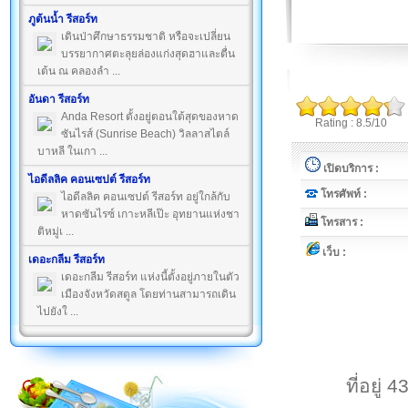
ภูต้นน้ำ รีสอร์ท
เดินป่าศึกษาธรรมชาติ หรือจะเปลี่ยน
บรรยากาศตะลุยล่องแก่งสุดฮาและตื่น
เต้น ณ คลองลำ ...
อันดา รีสอร์ท
Anda Resort ตั้งอยู่ตอนใต้สุดของหาด
Rating : 8.5/10
ซันไรส์ (Sunrise Beach) วิลลาสไตล์
บาหลี ในเกา ...
เปิดบริการ :
ไอดีลลิค คอนเซปต์ รีสอร์ท
โทรศัพท์ :
ไอดีลลิค คอนเซปต์ รีสอร์ท อยู่ใกล้กับ
หาดซันไรซ์ เกาะหลีเป๊ะ อุทยานแห่งชา
โทรสาร :
ติหมู่เ ...
เว็บ :
เดอะกลีม รีสอร์ท
เดอะกลีม รีสอร์ท แห่งนี้ตั้งอยู่ภายในตัว
เมืองจังหวัดสตูล โดยท่านสามารถเดิน
ไปยังใ ...
ที่อยู่