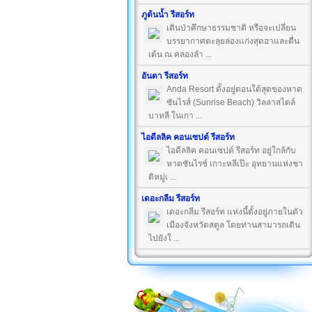
ภูต้นน้ำ รีสอร์ท
เดินป่าศึกษาธรรมชาติ หรือจะเปลี่ยน
บรรยากาศตะลุยล่องแก่งสุดฮาและตื่น
เต้น ณ คลองลำ ...
อันดา รีสอร์ท
Anda Resort ตั้งอยู่ตอนใต้สุดของหาด
ซันไรส์ (Sunrise Beach) วิลลาสไตล์
บาหลี ในเกา ...
ไอดีลลิค คอนเซปต์ รีสอร์ท
ไอดีลลิค คอนเซปต์ รีสอร์ท อยู่ใกล้กับ
หาดซันไรซ์ เกาะหลีเป๊ะ อุทยานแห่งชา
ติหมู่เ ...
เดอะกลีม รีสอร์ท
เดอะกลีม รีสอร์ท แห่งนี้ตั้งอยู่ภายในตัว
เมืองจังหวัดสตูล โดยท่านสามารถเดิน
ไปยังใ ...