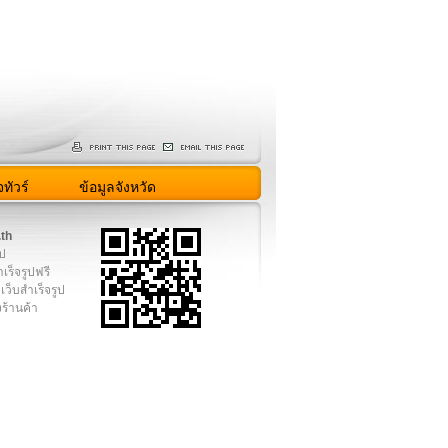
ทัวร์
ข้อมูลจังหวัด
.th
ูป
เร็จรูปฟรี
เว็บสำเร็จรูป
งร้านค้า