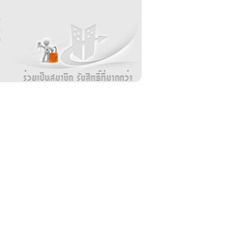
บ
่
ร
อ
ล
ม
ง