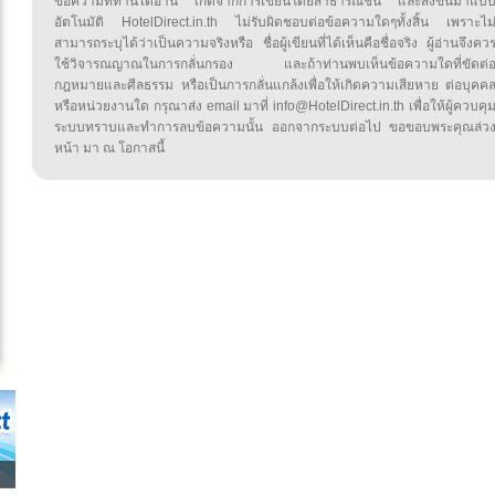
ข้อความที่ท่านได้อ่าน เกิดจากการเขียนโดยสาธารณชน และส่งขึ้นมาแบ
อัตโนมัติ HotelDirect.in.th ไม่รับผิดชอบต่อข้อความใดๆทั้งสิ้น เพราะไม
สามารถระบุได้ว่าเป็นความจริงหรือ ชื่อผู้เขียนที่ได้เห็นคือชื่อจริง ผู้อ่านจึงคว
ใช้วิจารณญาณในการกลั่นกรอง และถ้าท่านพบเห็นข้อความใดที่ขัดต่
กฎหมายและศีลธรรม หรือเป็นการกลั่นแกล้งเพื่อให้เกิดความเสียหาย ต่อบุคค
หรือหน่วยงานใด กรุณาส่ง email มาที่ info@HotelDirect.in.th เพื่อให้ผู้ควบคุ
ระบบทราบและทำการลบข้อความนั้น ออกจากระบบต่อไป ขอขอบพระคุณล่ว
หน้า มา ณ โอกาสนี้