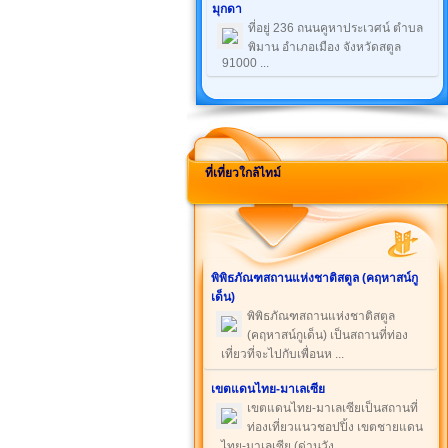
มุกดา
ที่อยู่ 236 ถนนคูหาประเวศน์ ตำบล
พิมาน อำเภอเมือง จังหวัดสตูล
91000 ...
ที่เที่ยวใกล้ไทม์
พิพิธภัณฑสถานแห่งชาติสตูล (คฤหาสน์กู
เด็น)
พิพิธภัณฑสถานแห่งชาติสตูล
(คฤหาสน์กูเด็น) เป็นสถานที่ท่อง
เที่ยวที่จะไปกับเพื่อนห ...
เขตแดนไทย-มาเลเซีย
เขตแดนไทย-มาเลเซียเป็นสถานที่
ท่องเที่ยวแนวชอปปิ้ง เขตชายแดน
ไทย-มาเลเซีย (ด่านวัง ...