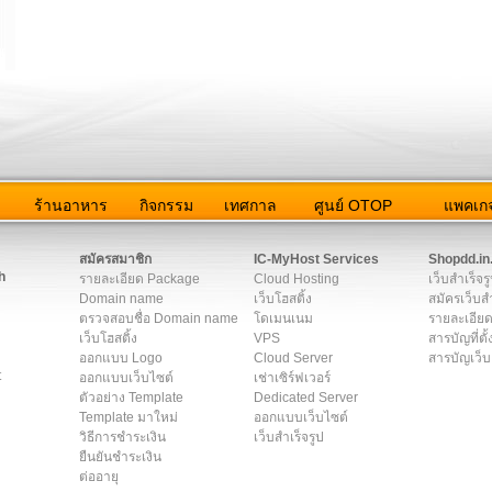
ว
ร้านอาหาร
กิจกรรม
เทศกาล
ศูนย์ OTOP
แพคเกจ
ต่อเรา
|
แผนผัง
|
ข่าวสาร
|
User Agreement
|
Privacy Policy
|
โฆษณา
สมัครสมาชิก
IC-MyHost Services
Shopdd.in
h
รายละเอียด Package
Cloud Hosting
เว็บสำเร็จร
Domain name
เว็บโฮสติ้ง
สมัครเว็บสำ
ตรวจสอบชื่อ Domain name
โดเมนเนม
รายละเอียด
เว็บโฮสติ้ง
VPS
สารบัญที่ตั้
ออกแบบ Logo
Cloud Server
สารบัญเว็บ
t
ออกแบบเว็บไซต์
เช่าเซิร์ฟเวอร์
ตัวอย่าง Template
Dedicated Server
Template มาใหม่
ออกแบบเว็บไซต์
วิธีการชำระเงิน
เว็บสำเร็จรูป
ยืนยันชำระเงิน
ต่ออายุ