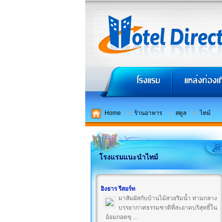
Home
ร้านอาหาร
สตูล
ไทม์
โรงแรมแนะนำไทม์
อิงธาร รีสอร์ท
มาสัมผัสกับบ้านไม้สวยริมน้ำ ท่ามกลาง
บรรยากาศธรรมชาติที่สะอาดบริสุทธิ์ใน
อ้อมกอดขุ ...