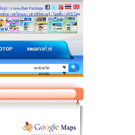
็จรูป
|
รายละเอียด Package
sting
|
จดโดเมน
|
เช่าเซิร์ฟเวอร์
|
โฮสติ้ง
|
VPS ไทย