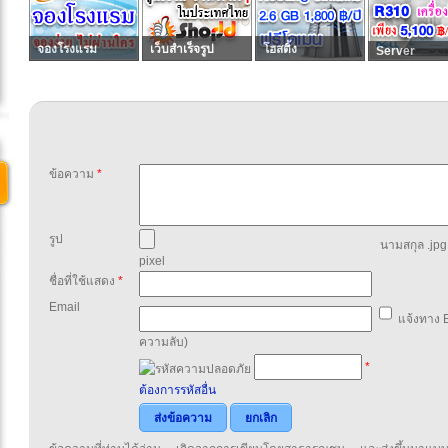
จองโรงแรม
เว็บสำเร็จรูป
โฮสติ้ง
Server
ข้อความ
*
รูป
นามสกุล .jpg,
pixel
ชื่อที่ใช้แสดง
*
Email
แจ้งทาง E
ความลับ)
*
ต้องการรหัสอื่น
ส่งข้อความ
ยกเลิก