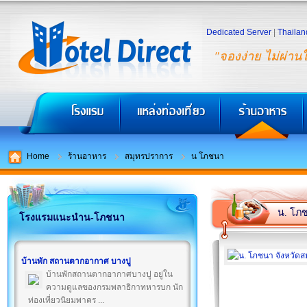
Dedicated Server
|
Thailan
"จองง่าย ไม่ผ่าน
Home
ร้านอาหาร
สมุทรปราการ
น โภชนา
น. โภ
โรงแรมแนะนำน-โภชนา
บ้านพัก สถานตากอากาศ บางปู
บ้านพักสถานตากอากาศบางปู อยู่ใน
ความดูแลของกรมพลาธิกาทหารบก นัก
ท่องเที่ยวนิยมพาคร ...