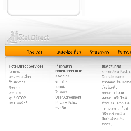
โรงแรม
แหล่งท่องเที่ยว
ร้านอาหาร
กิจกรร
สมาชิก
|
เกี่ยวกับเรา
|
ติดต่อเรา
|
แผนผัง
|
ข่าวสาร
|
User A
HotelDirect Services
เกี่ยวกับเรา
สมัครสมาชิก
HotelDirect.in.th
โรงแรม
รายละเอียด Packa
ติดต่อเรา
แหล่งท่องเที่ยว
Domain name
ข่าวสาร
ร้านอาหาร
ตรวจสอบชื่อ Dom
แผนผัง
กิจกรรม
เว็บโฮสติ้ง
โฆษณา
เทศกาล
ออกแบบ Logo
User Agreement
ศูนย์ OTOP
ออกแบบเว็บไซต์
Privacy Policy
แพคเกจทัวร์
ตัวอย่าง Template
สมาชิก
Template มาใหม่
วิธีการชำระเงิน
ยืนยันชำระเงิน
ต่ออายุ