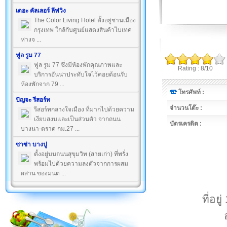
เดอะ คัลเลอร์ ลีฟวิง
The Color Living Hotel ตั้งอยู่ชานเมือง
กรุงเทพ ใกล้กับศูนย์แสดงสินค้าไบเทค
ห่างจ ...
ฟูล รูม 77
ฟูล รูม 77 ซึ่งมีห้องพักคุณภาพและ
Rating : 8/10
บริการอันน่าประทับใจไว้คอยต้อนรับ
ห้องพักจาก 79 ...
โทรศัพท์ :
ปัญจะ รีสอร์ท
จำนวนโต๊ะ :
รีสอร์ทกลางใจเมือง ที่มากไปด้วยความ
เงียบสงบและเป็นส่วนตัว จากถนน
บัตรเครดิต :
บางนา-ตราด กม.27 ...
ซาซ่า บางปู
ตั้งอยู่บนถนนสุขุมวิท (สายเก่า) ที่พรั่ง
พร้อมไปด้วยความลงตัวจากการผสม
ผสาน ของมนต ...
ที่อย