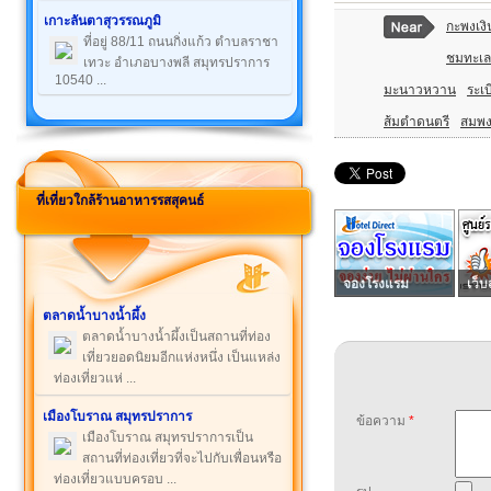
เกาะลันตาสุวรรณภูมิ
กะพงเงิ
ที่อยู่ 88/11 ถนนกิ่งแก้ว ตำบลราชา
ชมทะเล
เทวะ อำเภอบางพลี สมุทรปราการ
10540 ...
มะนาวหวาน
ระเ
ส้มตำดนตรี
สมพง
ที่เที่ยวใกล้ร้านอาหารรสสุคนธ์
จองโรงแรม
เว็บ
ตลาดน้ำบางน้ำผึ้ง
ตลาดน้ำบางน้ำผึ้งเป็นสถานที่ท่อง
เที่ยวยอดนิยมอีกแห่งหนึ่ง เป็นแหล่ง
ท่องเที่ยวแห่ ...
เมืองโบราณ สมุทรปราการ
ข้อความ
*
เมืองโบราณ สมุทรปราการเป็น
สถานที่ท่องเที่ยวที่จะไปกับเพื่อนหรือ
ท่องเที่ยวแบบครอบ ...