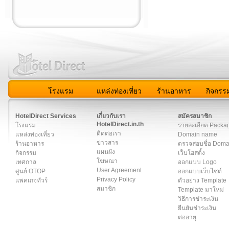
โรงแรม
แหล่งท่องเที่ยว
ร้านอาหาร
กิจกรร
สมาชิก
|
เกี่ยวกับเรา
|
ติดต่อเรา
|
แผนผัง
|
ข่าวสาร
|
User A
HotelDirect Services
เกี่ยวกับเรา
สมัครสมาชิก
HotelDirect.in.th
โรงแรม
รายละเอียด Packa
ติดต่อเรา
แหล่งท่องเที่ยว
Domain name
ข่าวสาร
ร้านอาหาร
ตรวจสอบชื่อ Dom
แผนผัง
กิจกรรม
เว็บโฮสติ้ง
โฆษณา
เทศกาล
ออกแบบ Logo
User Agreement
ศูนย์ OTOP
ออกแบบเว็บไซต์
Privacy Policy
แพคเกจทัวร์
ตัวอย่าง Template
สมาชิก
Template มาใหม่
วิธีการชำระเงิน
ยืนยันชำระเงิน
ต่ออายุ