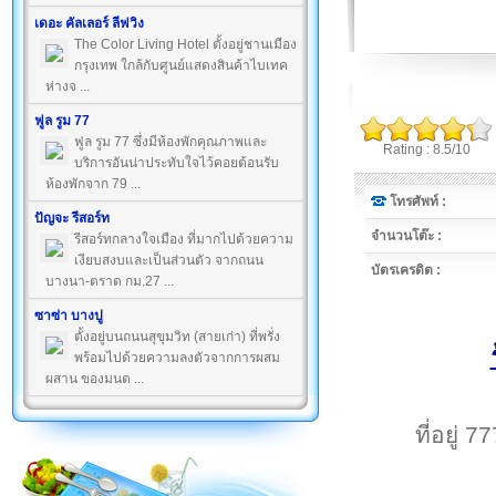
เดอะ คัลเลอร์ ลีฟวิง
The Color Living Hotel ตั้งอยู่ชานเมือง
กรุงเทพ ใกล้กับศูนย์แสดงสินค้าไบเทค
ห่างจ ...
ฟูล รูม 77
ฟูล รูม 77 ซึ่งมีห้องพักคุณภาพและ
Rating : 8.5/10
บริการอันน่าประทับใจไว้คอยต้อนรับ
ห้องพักจาก 79 ...
โทรศัพท์ :
ปัญจะ รีสอร์ท
จำนวนโต๊ะ :
รีสอร์ทกลางใจเมือง ที่มากไปด้วยความ
เงียบสงบและเป็นส่วนตัว จากถนน
บัตรเครดิต :
บางนา-ตราด กม.27 ...
ซาซ่า บางปู
ตั้งอยู่บนถนนสุขุมวิท (สายเก่า) ที่พรั่ง
พร้อมไปด้วยความลงตัวจากการผสม
ผสาน ของมนต ...
ที่อยู่ 