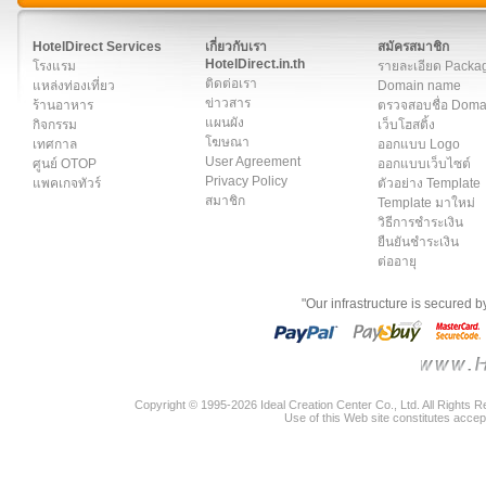
สมาชิก
|
เกี่ยวกับเรา
|
ติดต่อเรา
|
แผนผัง
|
ข่าวสาร
|
User A
HotelDirect Services
เกี่ยวกับเรา
สมัครสมาชิก
HotelDirect.in.th
โรงแรม
รายละเอียด Packa
ติดต่อเรา
แหล่งท่องเที่ยว
Domain name
ข่าวสาร
ร้านอาหาร
ตรวจสอบชื่อ Dom
แผนผัง
กิจกรรม
เว็บโฮสติ้ง
โฆษณา
เทศกาล
ออกแบบ Logo
User Agreement
ศูนย์ OTOP
ออกแบบเว็บไซต์
Privacy Policy
แพคเกจทัวร์
ตัวอย่าง Template
สมาชิก
Template มาใหม่
วิธีการชำระเงิน
ยืนยันชำระเงิน
ต่ออายุ
"Our infrastructure is secured 
Copyright © 1995-2026 Ideal Creation Center Co., Ltd. All Rights 
Use of this Web site constitutes accep