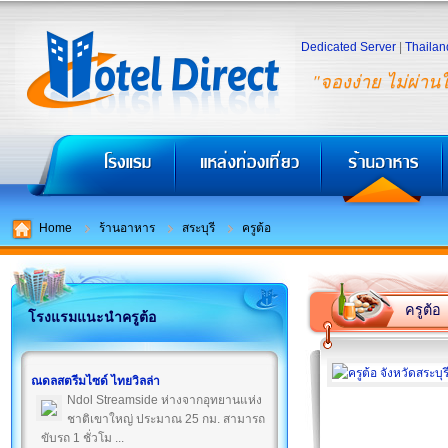
Dedicated Server
|
Thailan
"จองง่าย ไม่ผ่าน
Home
ร้านอาหาร
สระบุรี
ครูต้อ
ครูต้อ
โรงแรมแนะนำครูต้อ
ณดลสตรีมไซด์ ไทยวิลล่า
Ndol Streamside ห่างจากอุทยานแห่ง
ชาติเขาใหญ่ ประมาณ 25 กม. สามารถ
ขับรถ 1 ชั่วโม ...