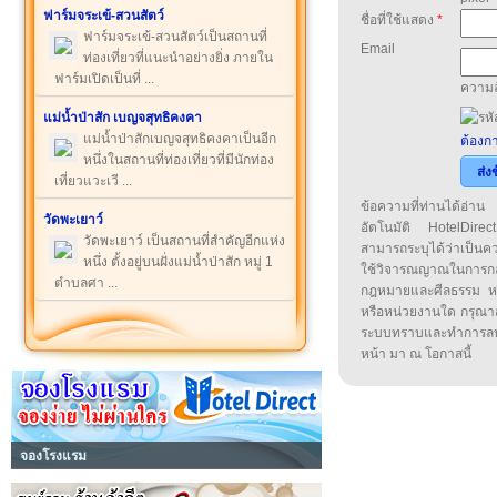
ฟาร์มจระเข้-สวนสัตว์
ชื่อที่ใช้แสดง
*
ฟาร์มจระเข้-สวนสัตว์เป็นสถานที่
Email
ท่องเที่ยวที่แนะนำอย่างยิ่ง ภายใน
ฟาร์มเปิดเป็นที่ ...
ความล
แม่น้ำป่าสัก เบญจสุทธิคงคา
แม่น้ำป่าสักเบญจสุทธิคงคาเป็นอีก
ต้องกา
หนึ่งในสถานที่ท่องเที่ยวที่มีนักท่อง
ส่ง
เที่ยวแวะเวี ...
ข้อความที่ท่านได้อ่
วัดพะเยาว์
อัตโนมัติ HotelDirect
วัดพะเยาว์ เป็นสถานที่สำคัญอีกแห่ง
สามารถระบุได้ว่าเป็นความ
หนึ่ง ตั้งอยู่บนฝั่งแม่น้ำป่าสัก หมู่ 1
ใช้วิจารณญาณในการก
ตำบลศา ...
กฎหมายและศีลธรรม หรือ
หรือหน่วยงานใด กรุณาส่ง
ระบบทราบและทำการลบ
หน้า มา ณ โอกาสนี้
จองโรงแรม