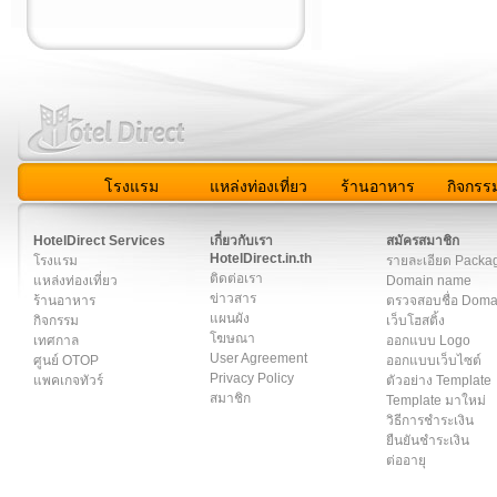
โรงแรม
แหล่งท่องเที่ยว
ร้านอาหาร
กิจกรร
สมาชิก
|
เกี่ยวกับเรา
|
ติดต่อเรา
|
แผนผัง
|
ข่าวสาร
|
User A
HotelDirect Services
เกี่ยวกับเรา
สมัครสมาชิก
HotelDirect.in.th
โรงแรม
รายละเอียด Packa
ติดต่อเรา
แหล่งท่องเที่ยว
Domain name
ข่าวสาร
ร้านอาหาร
ตรวจสอบชื่อ Dom
แผนผัง
กิจกรรม
เว็บโฮสติ้ง
โฆษณา
เทศกาล
ออกแบบ Logo
User Agreement
ศูนย์ OTOP
ออกแบบเว็บไซต์
Privacy Policy
แพคเกจทัวร์
ตัวอย่าง Template
สมาชิก
Template มาใหม่
วิธีการชำระเงิน
ยืนยันชำระเงิน
ต่ออายุ