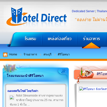
Dedicated Server
|
Thailan
"จองง่าย ไม่ผ่าน
Home
ร้านอาหาร
สระบุรี
ศิริโอทนา
ศิริโอ
โรงแรมแนะนำศิริโอทนา
ณดลสตรีมไซด์ ไทยวิลล่า
Ndol Streamside ห่างจากอุทยานแห่ง
ชาติเขาใหญ่ ประมาณ 25 กม. สามารถ
ขับรถ 1 ชั่วโม ...