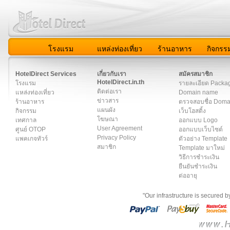
โรงแรม
แหล่งท่องเที่ยว
ร้านอาหาร
กิจกรร
สมาชิก
|
เกี่ยวกับเรา
|
ติดต่อเรา
|
แผนผัง
|
ข่าวสาร
|
User A
HotelDirect Services
เกี่ยวกับเรา
สมัครสมาชิก
HotelDirect.in.th
โรงแรม
รายละเอียด Packa
ติดต่อเรา
แหล่งท่องเที่ยว
Domain name
ข่าวสาร
ร้านอาหาร
ตรวจสอบชื่อ Dom
แผนผัง
กิจกรรม
เว็บโฮสติ้ง
โฆษณา
เทศกาล
ออกแบบ Logo
User Agreement
ศูนย์ OTOP
ออกแบบเว็บไซต์
Privacy Policy
แพคเกจทัวร์
ตัวอย่าง Template
สมาชิก
Template มาใหม่
วิธีการชำระเงิน
ยืนยันชำระเงิน
ต่ออายุ
"Our infrastructure is secured 