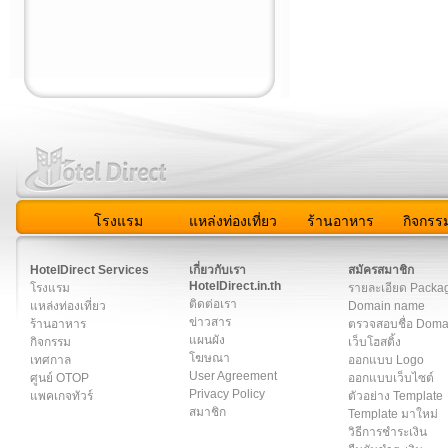
โรงแรม
แหล่งท่องเที่ยว
ร้านอาหาร
กิจกรร
สมาชิก
|
เกี่ยวกับเรา
|
ติดต่อเรา
|
แผนผัง
|
ข่าวสาร
|
User A
HotelDirect Services
เกี่ยวกับเรา
สมัครสมาชิก
HotelDirect.in.th
โรงแรม
รายละเอียด Packa
ติดต่อเรา
แหล่งท่องเที่ยว
Domain name
ข่าวสาร
ร้านอาหาร
ตรวจสอบชื่อ Dom
แผนผัง
กิจกรรม
เว็บโฮสติ้ง
โฆษณา
เทศกาล
ออกแบบ Logo
User Agreement
ศูนย์ OTOP
ออกแบบเว็บไซต์
Privacy Policy
แพคเกจทัวร์
ตัวอย่าง Template
สมาชิก
Template มาใหม่
วิธีการชำระเงิน