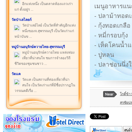
อีกแห่งหนึ่ง เป็นตลาดห้องแถวเก่า
เมนูอาหารแน
แก่ ตั้งอยู่ร ...
- ปลาม้าทอดเ
วัดป่าเลไลยก์
- กุ้งทอดเกลือ
วัดป่าเลย์ไลย์ เป็นวัดที่สำคัญอีกแห่ง
หนึ่งของจ.สุพรรณบุรี เป็นวัดเก่าแก่
- หมี่กรอบกุ้ง
หน้าบันข ...
- เห็ดโคนน้ำ
หมู่บ้านอนุรักษ์ควายไทย-สุพรรณบุรี
หมู่บ้านอนุรักษ์ควายไทย แหล่งท่อง
- ปูหลน
เที่ยวที่น่าสนใจ ชมการจำลองวิถี
- ปลาช่อนนึ่ง
ชีวิตของชุมชนชาว ...
วัดแค
วัดแค เป็นสถานที่ท่องเที่ยวที่น่า
สนใจ เป็นวัดเก่าแก่ที่มีชื่อปรากฏใน
วรรณคดีเรื่อ ...
โกตี๋ข้า
สุรชัยป