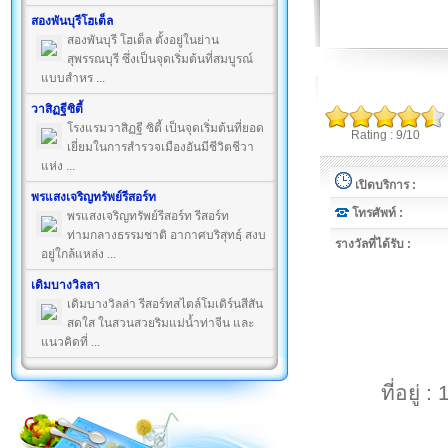
สองพันบุรีโฮเต็ล
สองพันบุรี โฮเต็ล ตั้งอยู่ในย่าน
สุพรรณบุรี ซึ่งเป็นจุดเริ่มต้นที่สมบูรณ์
แบบสำหร ...
วาสิฏฐีซิตี้
โรงแรมวาสิฏฐี ซิตี้ เป็นจุดเริ่มต้นที่ยอด
Rating : 9/10
เยี่ยมในการสำรวจเมืองอันมีชีวิตชีวา
แห่ง ...
เปิดบริการ :
พรแสงเจริญทรัพย์รีสอร์ท
โทรศัพท์ :
พรแสงเจริญทรัพย์รีสอร์ท รีสอร์ท
ท่ามกลางธรรมชาติ อากาศบริสุทธฺ์ สงบ
รางวัลที่ได้รับ :
อยู่ใกล้แหล่ง ...
เดิมบางวิลลา
เดิมบางวิลล่า รีสอร์ทสไตล์โมเดิร์นสีสัน
สดใส ในสวนสวยริมแม่น้ำท่าจีน และ
แนวคิดที่ ...
ที่อยู่