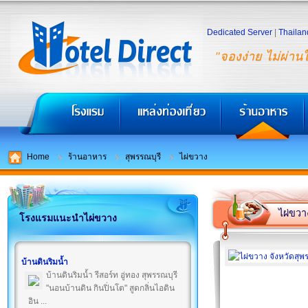
Dedicated Server
|
Thailan
"จองง่าย ไม่ผ่าน
Home
ร้านอาหาร
สุพรรณบุรี
ไผ่ขวาง
ไผ่ขวา
โรงแรมแนะนำไผ่ขวาง
บ้านดินริมน้ำ
บ้านดินริมน้ำ รีสอร์ท อู่ทอง สุพรรณบุรี
"นอนบ้านดิน กินปิ่นโต" สูดกลิ่นไอดิน
อิน ...