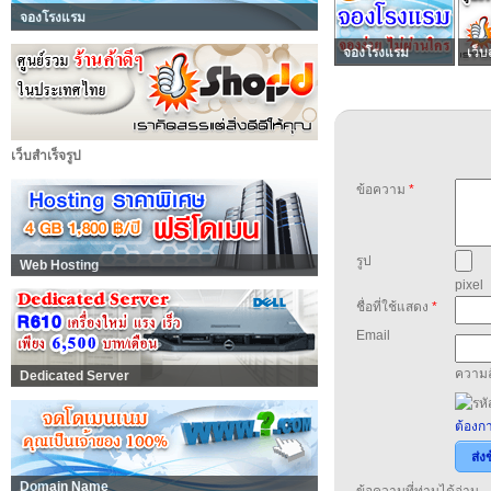
จองโรงแรม
จองโรงแรม
เว็บ
เว็บสำเร็จรูป
ข้อความ
*
รูป
Web Hosting
pixel
ชื่อที่ใช้แสดง
*
Email
ความล
Dedicated Server
ต้องกา
ส่ง
Domain Name