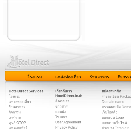
โรงแรม
แหล่งท่องเที่ยว
ร้านอาหาร
กิจกรร
สมาชิก
|
เกี่ยวกับเรา
|
ติดต่อเรา
|
แผนผัง
|
ข่าวสาร
|
User A
HotelDirect Services
เกี่ยวกับเรา
สมัครสมาชิก
HotelDirect.in.th
โรงแรม
รายละเอียด Packa
ติดต่อเรา
แหล่งท่องเที่ยว
Domain name
ข่าวสาร
ร้านอาหาร
ตรวจสอบชื่อ Dom
แผนผัง
กิจกรรม
เว็บโฮสติ้ง
โฆษณา
เทศกาล
ออกแบบ Logo
User Agreement
ศูนย์ OTOP
ออกแบบเว็บไซต์
Privacy Policy
แพคเกจทัวร์
ตัวอย่าง Template