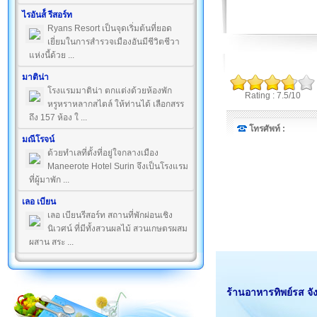
ไรอันส์์ รีสอร์ท
Ryans Resort เป็นจุดเริ่มต้นที่ยอด
เยี่ยมในการสำรวจเมืองอันมีชีวิตชีวา
แห่งนี้ด้วย ...
มาติน่า
โรงแรมมาติน่า ตกแต่งด้วยห้องพัก
Rating : 7.5/10
หรูหราหลากสไตล์ ให้ท่านได้ เลือกสรร
ถึง 157 ห้อง ใ ...
โทรศัพท์ :
มณีโรจน์
ด้วยทำเลที่ตั้งที่อยู่ใจกลางเมือง
Maneerote Hotel Surin จึงเป็นโรงแรม
ที่ผู้มาพัก ...
เลอ เบียน
เลอ เบียนรีสอร์ท สถานที่พักผ่อนเชิง
นิเวศน์ ที่มีทั้งสวนผลไม้ สวนเกษตรผสม
ผสาน สระ ...
ร้านอาหารทิพย์รส จัง