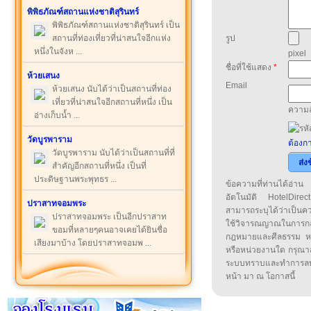
พิพิธภัณฑ์สถานแห่งชาติสุรินทร์
พิพิธภัณฑ์สถานแห่งชาติสุรินทร์ เป็น
สถานที่ท่องเที่ยวที่น่าสนใจอีกแห่ง
รูป
หนึ่งในจังห ...
pixel
ชื่อที่ใช้แสดง
*
ห้วยเสนง
Email
ห้วยเสนง นับได้ว่าเป็นสถานที่ท่อง
เที่ยวที่น่าสนใจอีกสถานที่หนึ่ง เป็น
ความล
อ่างเก็บน้ำ ...
วัดบูรพาราม
ต้องกา
วัดบูรพาราม นับได้ว่าเป็นสถานที่ที่
ส่ง
สำคัญอีกสถานที่หนึ่ง เป็นที่
ประดิษฐานพระพุทธร ...
ข้อความที่ท่านได้อ่
อัตโนมัติ HotelDirect
ปราสาทจอมพระ
สามารถระบุได้ว่าเป็นความ
ปราสาทจอมพระ เป็นอีกปราสาท
ใช้วิจารณญาณในการก
ขอมที่หลายๆคนอาจเคยได้ยินชื่อ
กฎหมายและศีลธรรม หรือ
เสียงมาบ้าง โดยปราสาทจอมพ ...
หรือหน่วยงานใด กรุณาส่ง
ระบบทราบและทำการลบ
หน้า มา ณ โอกาสนี้