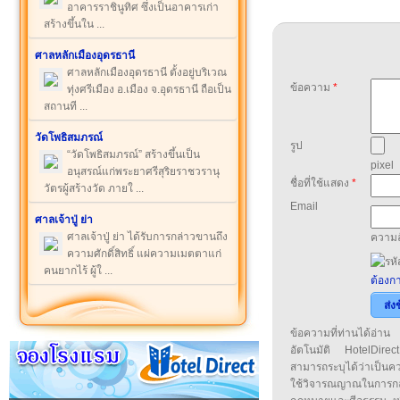
อาคารราชินูทิศ ซึ่งเป็นอาคารเก่า
สร้างขึ้นใน ...
ศาลหลักเมืองอุดรธานี
ศาลหลักเมืองอุดรธานี ตั้งอยู่บริเวณ
ข้อความ
*
ทุ่งศรีเมือง อ.เมือง จ.อุดรธานี ถือเป็น
สถานที ...
วัดโพธิสมภรณ์
รูป
“วัดโพธิสมภรณ์” สร้างขึ้นเป็น
pixel
อนุสรณ์แก่พระยาศรีสุริยราชวรานุ
ชื่อที่ใช้แสดง
*
วัตรผู้สร้างวัด ภายใ ...
Email
ศาลเจ้าปู่ ย่า
ศาลเจ้าปู่ ย่า ได้รับการกล่าวขานถึง
ความล
ความศักดิ์สิทธิ์ แผ่ความเมตตาแก่
คนยากไร้ ผู้ใ ...
ต้องกา
ส่ง
ข้อความที่ท่านได้อ่
อัตโนมัติ HotelDirect
สามารถระบุได้ว่าเป็นความ
ใช้วิจารณญาณในการก