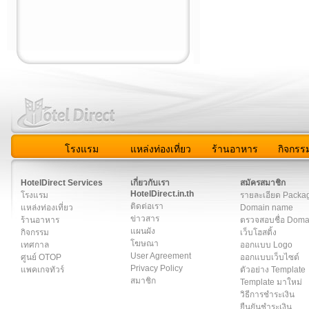
โรงแรม
แหล่งท่องเที่ยว
ร้านอาหาร
กิจกรร
สมาชิก
|
เกี่ยวกับเรา
|
ติดต่อเรา
|
แผนผัง
|
ข่าวสาร
|
User A
HotelDirect Services
เกี่ยวกับเรา
สมัครสมาชิก
HotelDirect.in.th
โรงแรม
รายละเอียด Packa
ติดต่อเรา
แหล่งท่องเที่ยว
Domain name
ข่าวสาร
ร้านอาหาร
ตรวจสอบชื่อ Dom
แผนผัง
กิจกรรม
เว็บโฮสติ้ง
โฆษณา
เทศกาล
ออกแบบ Logo
User Agreement
ศูนย์ OTOP
ออกแบบเว็บไซต์
Privacy Policy
แพคเกจทัวร์
ตัวอย่าง Template
สมาชิก
Template มาใหม่
วิธีการชำระเงิน
ยืนยันชำระเงิน