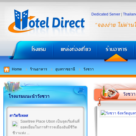
Dedicated Server
|
Thailan
"จองง่าย ไม่ผ่าน
Home
ร้านอาหาร
อุบลราชธานี
วังชวา
วังชวา
โรงแรมแนะนำวังชวา
สาวิตรีเพลส
Sawitree Place Ubon เป็นจุดเริ่มต้นที่
ยอดเยี่ยมในการสำรวจเมืองอันมีชีวิต
ชีวาแห่ง ...