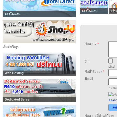
จองโรงแรม
เว็บ
จองโรงแรม
ข้อความ
*
เว็บสำเร็จรูป
รูป
pixel
ชื่อที่ใช้แสดง
*
Web Hosting
Email
ความล
Dedicated Server
ต้องกา
ส่ง
ข้อความที่ท่านได้อ่