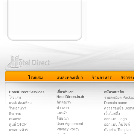
โรงแรม
แหล่งท่องเที่ยว
ร้านอาหาร
กิจกรร
สมาชิก
|
เกี่ยวกับเรา
|
ติดต่อเรา
|
แผนผัง
|
ข่าวสาร
|
User A
HotelDirect Services
เกี่ยวกับเรา
สมัครสมาชิก
HotelDirect.in.th
โรงแรม
รายละเอียด Packa
ติดต่อเรา
แหล่งท่องเที่ยว
Domain name
ข่าวสาร
ร้านอาหาร
ตรวจสอบชื่อ Dom
แผนผัง
กิจกรรม
เว็บโฮสติ้ง
โฆษณา
เทศกาล
ออกแบบ Logo
User Agreement
ศูนย์ OTOP
ออกแบบเว็บไซต์
Privacy Policy
แพคเกจทัวร์
ตัวอย่าง Template