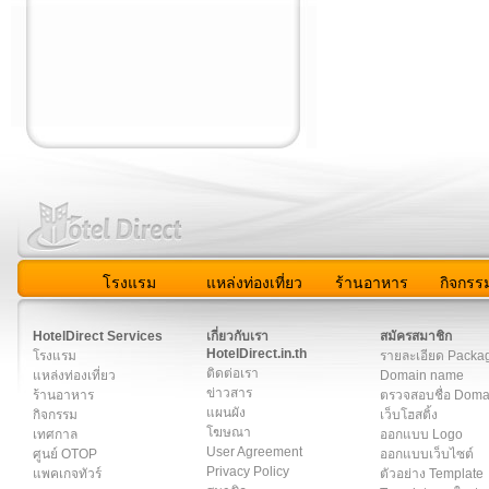
โรงแรม
แหล่งท่องเที่ยว
ร้านอาหาร
กิจกรร
สมาชิก
|
เกี่ยวกับเรา
|
ติดต่อเรา
|
แผนผัง
|
ข่าวสาร
|
User A
HotelDirect Services
เกี่ยวกับเรา
สมัครสมาชิก
HotelDirect.in.th
โรงแรม
รายละเอียด Packa
ติดต่อเรา
แหล่งท่องเที่ยว
Domain name
ข่าวสาร
ร้านอาหาร
ตรวจสอบชื่อ Dom
แผนผัง
กิจกรรม
เว็บโฮสติ้ง
โฆษณา
เทศกาล
ออกแบบ Logo
User Agreement
ศูนย์ OTOP
ออกแบบเว็บไซต์
Privacy Policy
แพคเกจทัวร์
ตัวอย่าง Template