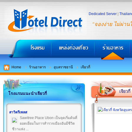
Dedicated Server
|
Thailan
"จองง่าย ไม่ผ่าน
Home
ร้านอาหาร
อุบลราชธานี
เจียวกี่
เจียวกี่
โรงแรมแนะนำเจียวกี่
สาวิตรีเพลส
Sawitree Place Ubon เป็นจุดเริ่มต้นที่
ยอดเยี่ยมในการสำรวจเมืองอันมีชีวิต
ชีวาแห่ง ...