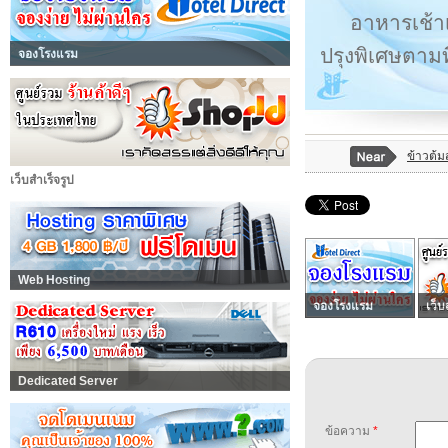
อาหารเช้าเป
ปรุงพิเศษตามท
จองโรงแรม
ข้าวต้
เว็บสำเร็จรูป
Web Hosting
จองโรงแรม
เว็บ
Dedicated Server
ข้อความ
*